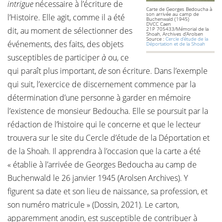
intrigue
nécessaire à l’écriture de
Carte de Georges Bedoucha à
son arrivée au camp de
l’Histoire. Elle agit, comme il a été
Buchenwald (1945)
DVCC Caen
dit, au moment de sélectionner des
21P 705433/Mémorial de la
Shoah, Archives d’Arolsen
Source :
Cercle d’étude de la
événements, des faits, des objets
Déportation et de la Shoah
susceptibles de participer
à
ou, ce
qui paraît plus important,
de
son écriture. Dans l’exemple
qui suit, l’exercice de discernement commence par la
détermination d’une personne à garder en mémoire
l’existence de monsieur Bedoucha. Elle se poursuit par la
rédaction de l’histoire qui le concerne et que le lecteur
trouvera sur le site du Cercle d’étude de la Déportation et
de la Shoah. Il apprendra à l’occasion que la carte a été
« établie à l’arrivée de Georges Bedoucha au camp de
Buchenwald le 26 janvier 1945 (Arolsen Archives). Y
figurent sa date et son lieu de naissance, sa profession, et
son numéro matricule » (Dossin, 2021). Le carton,
apparemment anodin, est susceptible de contribuer à