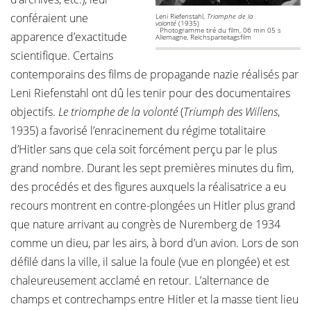
conféraient une
Leni Riefenstahl,
Triomphe de la
volonté
(1935)
Photogramme tiré du film, 06 min 05 s
apparence d’exactitude
Allemagne, Reichsparteitagsfilm
scientifique. Certains
contemporains des films de propagande nazie réalisés par
Leni Riefenstahl ont dû les tenir pour des documentaires
objectifs.
Le triomphe de la volonté
(
Triumph des Willens
,
1935) a favorisé l’enracinement du régime totalitaire
d’Hitler sans que cela soit forcément perçu par le plus
grand nombre. Durant les sept premières minutes du fim,
des procédés et des figures auxquels la réalisatrice a eu
recours montrent en contre-plongées un Hitler plus grand
que nature arrivant au congrès de Nuremberg de 1934
comme un dieu, par les airs, à bord d’un avion. Lors de son
défilé dans la ville, il salue la foule (vue en plongée) et est
chaleureusement acclamé en retour. L’alternance de
champs et contrechamps entre Hitler et la masse tient lieu