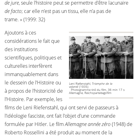
de jure
, seule l’histoire peut se permettre d’être lacunaire
de facto
; car elle n’est pas un tissu, elle n’a pas de
trame. » (1999: 32)
Ajoutons à ces
considérations le fait que
des institutions
scientifiques, politiques et
culturelles interfèrent
immanquablement dans
le dessein de l’Histoire ou
Leni Riefenstahl,
Triomphe de la
volonté
(1935)
à propos de l’historicité de
Photogramme tiré du film, 36 min 17 s
Allemagne, Reichsparteitagsfilm
l’Histoire. Par exemple, les
films de Leni Riefenstahl, qui ont servi de passeurs à
l’idéologie fasciste, ont fait l’objet d’une commande
formulée par Hitler. Le film
Allemagne année zéro
(1948) de
Roberto Rossellini a été produit au moment de la