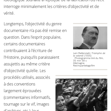
interroge minimalement les critères d’objectivité et de
vérité.
Longtemps, l’objectivité du genre
documentaire n’a pas été remise en
question. Dans l’esprit populaire,
certains documentaires
contribuaient à l’écriture de
Leni Riefenstahl,
Triomphe de
la volonté
(1935)
l’Histoire, puisqu’ils paraissaient
Photogramme tiré du film,
35 min 58 s
assujettis au même critère
Allemagne,
Reichsparteitagsfilm
d’objectivité qu’elle. Les
procédés utilisés, associés
à des conventions
largement éprouvées
(commentaires informatifs,
tournage sur le vif, images
d’archives, etc.), leur