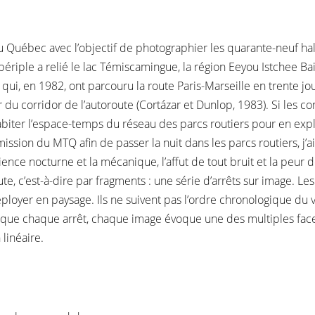
du Québec avec l’objectif de photographier les quarante-neuf ha
 périple a relié le lac Témiscamingue, la région Eeyou Istchee Bai
 qui, en 1982, ont parcouru la route Paris-Marseille en trente jou
r du corridor de l’autoroute (Cortázar et Dunlop, 1983). Si les c
biter l’espace-temps du réseau des parcs routiers pour en explo
ssion du MTQ afin de passer la nuit dans les parcs routiers, j’
nce nocturne et la mécanique, l’affut de tout bruit et la peur de
te, c’est-à-dire par fragments : une série d’arrêts sur image. Le
ployer en paysage. Ils ne suivent pas l’ordre chronologique du 
que chaque arrêt, chaque image évoque une des multiples facette
linéaire.