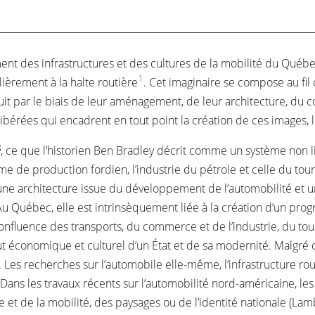
nt des infrastructures et des cultures de la mobilité du Québec
1
lièrement à la halte routière
. Cet imaginaire se compose au fil
uit par le biais de leur aménagement, de leur architecture, du co
libérées qui encadrent en tout point la création de ces images, 
é
, ce que l’historien Ben Bradley décrit comme un système non 
ème de production fordien, l’industrie du pétrole et celle du tour
s une architecture issue du développement de l’automobilité et un
u Québec, elle est intrinsèquement liée à la création d’un pro
 confluence des transports, du commerce et de l’industrie, du t
t économique et culturel d’un État et de sa modernité. Malgré ce
 Les recherches sur l’automobile elle-même, l’infrastructure rou
Dans les travaux récents sur l’automobilité nord-américaine, les
e et de la mobilité, des paysages ou de l’identité nationale (La