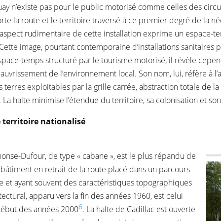
 Douay n’existe pas pour le public motorisé comme celles des circ
te la route et le territoire traversé à ce premier degré de la né
aspect rudimentaire de cette installation exprime un espace-temp
Cette image, pourtant contemporaine d’installations sanitaires 
espace-temps structuré par le tourisme motorisé, il révèle cepe
appauvrissement de l’environnement local. Son nom, lui, réfère à 
 terres exploitables par la grille carrée, abstraction totale de la 
La halte minimise l’étendue du territoire, sa colonisation et son
 territoire nationalisé
phonse-Dufour, de type « cabane », est le plus répandu de
bâtiment en retrait de la route placé dans un parcours
e et ayant souvent des caractéristiques topographiques
ectural, apparu vers la fin des années 1960, est celui
6
u début des années 2000
. La halte de Cadillac est ouverte