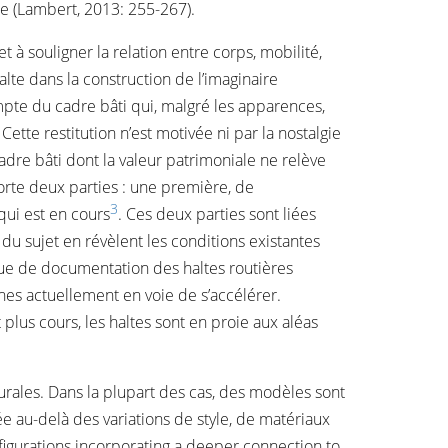
e (Lambert, 2013: 255-267).
 à souligner la relation entre corps, mobilité,
 halte dans la construction de l’imaginaire
ompte du cadre bâti qui, malgré les apparences,
ette restitution n’est motivée ni par la nostalgie
adre bâti dont la valeur patrimoniale ne relève
porte deux parties : une première, de
3
qui est en cours
. Ces deux parties sont liées
du sujet en révèlent les conditions existantes
nque de documentation des haltes routières
es actuellement en voie de s’accélérer.
lus cours, les haltes sont en proie aux aléas
turales. Dans la plupart des cas, des modèles sont
ée au-delà des variations de style, de matériaux
figurations incorporating a deeper connection to