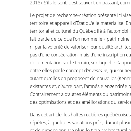
2018). S’ils le sont, c’est souvent en passant,
Le projet de recherche-création présenté ici vise
territoire et appareil d’État qu’elle matérialise. E
territorial et culturel du Québec lié à l’automob
fait partie de ce que l’on nomme le « patrimoine m
ni par la volonté de valoriser leur qualité archi
pas d’une consécration, mais d’une inscription cu
documentation sur le terrain, sur laquelle s’appu
entre elles par le concept d’
inventaire
, qui souti
autant qu’elles en proposent de nouvelles (Kenni
existantes et, d’autre part, l’amnésie engendré
Contrairement à d’autres éléments du patrimoine 
des optimisations et des améliorations du service
Dans cet article, les haltes routières québécoises
répétés, à quelques variations près, durant plusi
et de dimensions. De plus, le type architectural