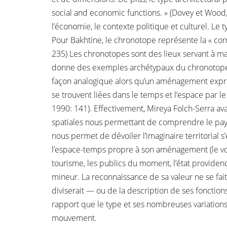
social and economic functions. » (Dovey et Wood,
l’économie, le contexte politique et culturel. Le 
Pour Bakhtine, le chronotope représente la « corré
235) Les chronotopes sont des lieux servant à mat
donne des exemples archétypaux du chronotope litt
façon analogique alors qu’un aménagement expri
se trouvent liées dans le temps et l’espace par l
1990: 141). Effectivement, Mireya Folch-Serra av
spatiales nous permettant de comprendre le paysa
nous permet de dévoiler l’imaginaire territorial 
l’espace-temps propre à son aménagement (le voya
tourisme, les publics du moment, l’état provide
mineur. La reconnaissance de sa valeur ne se fai
diviserait — ou de la description de ses fonction
rapport que le type et ses nombreuses variations
mouvement.