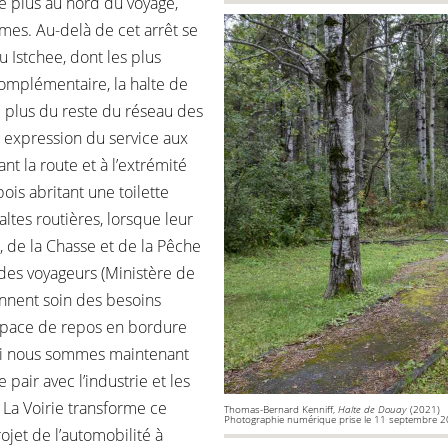
le plus au nord du voyage,
ames. Au-delà de cet arrêt se
u Istchee, dont les plus
complémentaire, la halte de
le plus du reste du réseau des
e expression du service aux
t la route et à l’extrémité
is abritant une toilette
altes routières, lorsque leur
de la Chasse et de la Pêche
é des voyageurs (Ministère de
ennent soin des besoins
space de repos en bordure
. Si nous sommes maintenant
 pair avec l’industrie et les
 La Voirie transforme ce
Thomas-Bernard Kenniff,
Halte de Douay
(2021)
Photographie numérique prise le 11 septembre
ojet de l’automobilité à