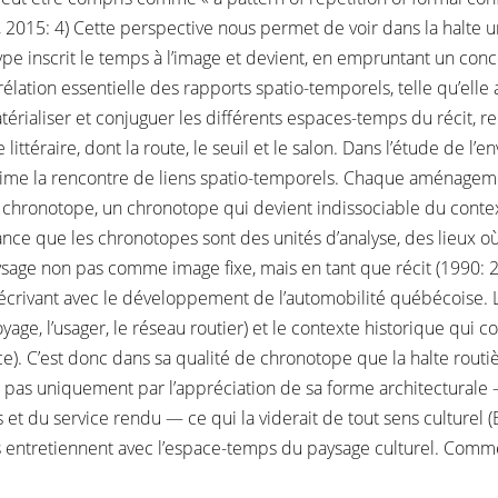
 2015: 4) Cette perspective nous permet de voir dans la halte 
type inscrit le temps à l’image et devient, en empruntant un conc
lation essentielle des rapports spatio-temporels, telle qu’elle a 
érialiser et conjuguer les différents espaces-temps du récit, r
éraire, dont la route, le seuil et le salon. Dans l’étude de l’e
me la rencontre de liens spatio-temporels. Chaque aménagemen
e chronotope, un chronotope qui devient indissociable du context
ance que les chronotopes sont des unités d’analyse, des lieux 
ge non pas comme image fixe, mais en tant que récit (1990: 261
s’écrivant avec le développement de l’automobilité québécoise. La
ge, l’usager, le réseau routier) et le contexte historique qui 
nce). C’est donc dans sa qualité de chronotope que la halte ro
t pas uniquement par l’appréciation de sa forme architecturale 
s et du service rendu — ce qui la viderait de tout sens culturel 
 entretiennent avec l’espace-temps du paysage culturel. Comme la