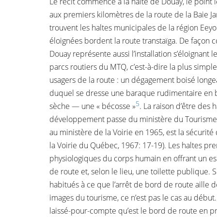
Le récit commence à la halte de Douay, le point 
aux premiers kilomètres de la route de la Baie J
trouvent les haltes municipales de la région Eeyo
éloignées bordent la route transtaïga. De façon 
Douay représente aussi l’installation s’éloignant 
parcs routiers du MTQ, c’est-à-dire la plus simpl
usagers de la route : un dégagement boisé longean
duquel se dresse une baraque rudimentaire en bo
5
sèche — une « bécosse »
. La raison d’être des h
développement passe du ministère du Tourisme, 
au ministère de la Voirie en 1965, est la sécurit
la Voirie du Québec, 1967: 17-19). Les haltes pr
physiologiques du corps humain en offrant un e
de route et, selon le lieu, une toilette publique
habitués à ce que l’arrêt de bord de route aille de
images du tourisme, ce n’est pas le cas au début.
laissé-pour-compte qu’est le bord de route en pr