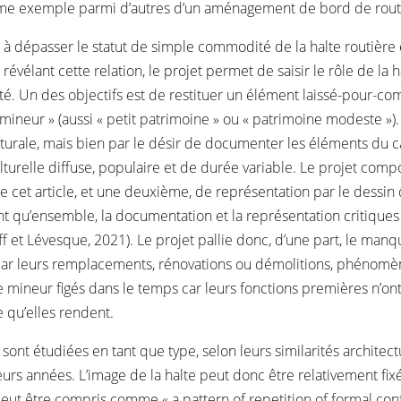
 comme exemple parmi d’autres d’un aménagement de bord de rout
 à dépasser le statut de simple commodité de la halte routière et
n révélant cette relation, le projet permet de saisir le rôle de la
ilité. Un des objectifs est de restituer un élément laissé-pour-c
ineur » (aussi « petit patrimoine » ou « patrimoine modeste »). C
tecturale, mais bien par le désir de documenter les éléments du c
lturelle diffuse, populaire et de durée variable. Le projet com
ie cet article, et une deuxième, de représentation par le dessin 
ent qu’ensemble, la documentation et la représentation critiques 
ff et Lévesque, 2021). Le projet pallie donc, d’une part, le ma
e par leurs remplacements, rénovations ou démolitions, phénomèn
mineur figés dans le temps car leurs fonctions premières n’ont p
 qu’elles rendent.
 sont étudiées en tant que type, selon leurs similarités architec
eurs années. L’image de la halte peut donc être relativement fix
 peut être compris comme « a pattern of repetition of formal con