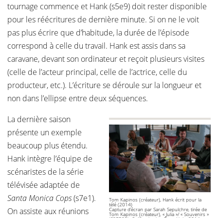
tournage commence et Hank (s5e9) doit rester disponible
pour les réécritures de dernière minute. Si on ne le voit
pas plus écrire que d’habitude, la durée de l’épisode
correspond à celle du travail. Hank est assis dans sa
caravane, devant son ordinateur et reçoit plusieurs visites
(celle de l’acteur principal, celle de l’actrice, celle du
producteur, etc.). L’écriture se déroule sur la longueur et
non dans l’ellipse entre deux séquences.
La dernière saison
présente un exemple
beaucoup plus étendu.
Hank intègre l’équipe de
scénaristes de la série
télévisée adaptée de
Santa Monica Cops
(s7e1).
Tom Kapinos (créateur), Hank écrit pour la
télé (2014)
On assiste aux réunions
Capture d’écran par Sarah Sepulchre, tirée de
Tom Kapinos (créateur), « Julia »/ « Souvenirs »