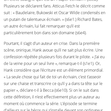
Plusieurs se déclarent fans. Atticus Fetch le décrit comme
suit : « Baudelaire, Bukowski et Oscar Wilde condensés en
un putain de talentueux écrivain. » (s6e1.) Richard Bates,
un autre écrivain, lui fait remarquer qu’il est
particulièrement bon dans son domaine (s6e4).
Pourtant, il s’agit d’un auteur en crise. Dans la première
scène, onirique, Hank avoue qu’il ne sait plus écrire. Une
confession répétée plusieurs fois durant le pilote. « J’ai eu
de la veine pour un seul livre », remarque-t-il (s1e1). Or,
Hank considère que l’écriture est un élément primordial.
« La seule chose qui fait de toi un écrivain, c’est t’asseoir
sur une chaise et transcrire ce qu’il y a dans ta tête sur le
papier », déclare-t-il à Becca (s6e10). Si on le suit dans
cette définition, il n’est effectivement plus un auteur au
moment où commence la série. L’épisode se termine
d’ailleurs sur le héros qui s’installe devant son ordinateur