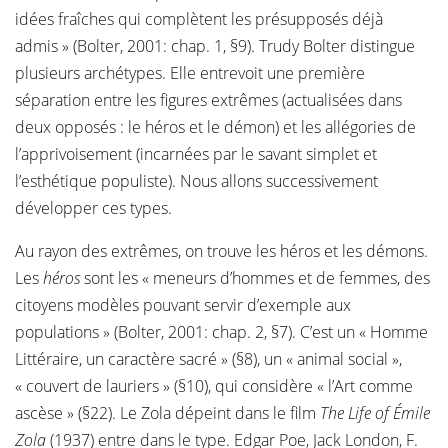
idées fraîches qui complètent les présupposés déjà
admis » (Bolter, 2001: chap. 1, §9). Trudy Bolter distingue
plusieurs archétypes. Elle entrevoit une première
séparation entre les figures extrêmes (actualisées dans
deux opposés : le héros et le démon) et les allégories de
l’apprivoisement (incarnées par le savant simplet et
l’esthétique populiste). Nous allons successivement
développer ces types.
Au rayon des extrêmes, on trouve les héros et les démons.
Les
héros
sont les « meneurs d’hommes et de femmes, des
citoyens modèles pouvant servir d’exemple aux
populations » (Bolter, 2001: chap. 2, §7). C’est un « Homme
Littéraire, un caractère sacré » (§8), un « animal social »,
« couvert de lauriers » (§10), qui considère « l’Art comme
ascèse » (§22). Le Zola dépeint dans le film
The Life of Émile
Zola
(1937) entre dans le type. Edgar Poe, Jack London, F.