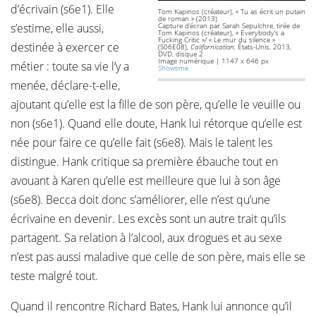
d’écrivain (s6e1). Elle
Tom Kapinos (créateur), « Tu as écrit un putain
de roman » (2013)
s’estime, elle aussi,
Capture d’écran par Sarah Sepulchre, tirée de
Tom Kapinos (créateur), « Everybody’s a
Fucking Critic »/ « Le mur du silence »
destinée à exercer ce
(S06E08),
Californication
, États-Unis, 2013,
DVD, disque 2
Image numérique | 1147 x 646 px
métier : toute sa vie l’y a
Showtime
menée, déclare-t-elle,
ajoutant qu’elle est la fille de son père, qu’elle le veuille ou
non (s6e1). Quand elle doute, Hank lui rétorque qu’elle est
née pour faire ce qu’elle fait (s6e8). Mais le talent les
distingue. Hank critique sa première ébauche tout en
avouant à Karen qu’elle est meilleure que lui à son âge
(s6e8). Becca doit donc s’améliorer, elle n’est qu’une
écrivaine en devenir. Les excès sont un autre trait qu’ils
partagent. Sa relation à l’alcool, aux drogues et au sexe
n’est pas aussi maladive que celle de son père, mais elle se
teste malgré tout.
Quand il rencontre Richard Bates, Hank lui annonce qu’il