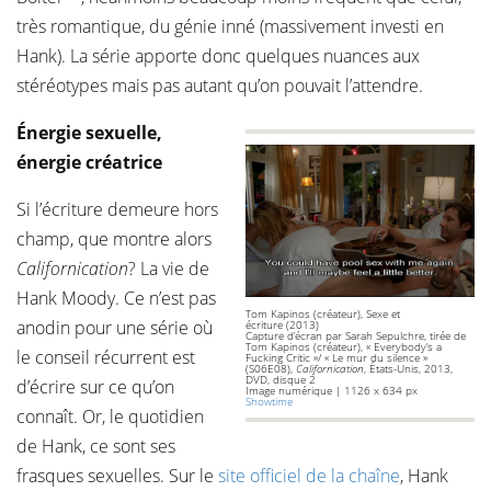
très romantique, du génie inné (massivement investi en
Hank). La série apporte donc quelques nuances aux
stéréotypes mais pas autant qu’on pouvait l’attendre.
Énergie sexuelle,
énergie créatrice
Si l’écriture demeure hors
champ, que montre alors
Californication
? La vie de
Hank Moody. Ce n’est pas
Tom Kapinos (créateur), Sexe et
anodin pour une série où
écriture (2013)
Capture d’écran par Sarah Sepulchre, tirée de
Tom Kapinos (créateur), « Everybody’s a
le conseil récurrent est
Fucking Critic »/ « Le mur du silence »
(S06E08),
Californication
, États-Unis, 2013,
DVD, disque 2
d’écrire sur ce qu’on
Image numérique | 1126 x 634 px
Showtime
connaît. Or, le quotidien
de Hank, ce sont ses
frasques sexuelles. Sur le
site officiel de la chaîne
, Hank