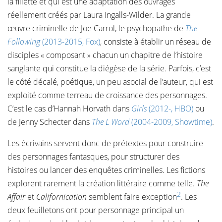
la fillette et qui est une adaptation des ouvrages
réellement créés par Laura Ingalls-Wilder. La grande
œuvre criminelle de Joe Carrol, le psychopathe de
The
Following
(2013-2015, Fox)
, consiste à établir un réseau de
disciples « composant » chacun un chapitre de l’histoire
sanglante qui constitue la diégèse de la série. Parfois, c’est
le côté décalé, poétique, un peu asocial de l’auteur, qui est
exploité comme terreau de croissance des personnages.
C’est le cas d’Hannah Horvath dans
Girls
(2012-, HBO)
ou
de Jenny Schecter dans
The L Word
(2004-2009, Showtime)
.
Les écrivains servent donc de prétextes pour construire
des personnages fantasques, pour structurer des
histoires ou lancer des enquêtes criminelles. Les fictions
explorent rarement la création littéraire comme telle.
The
2
Affair
et
Californication
semblent faire exception
. Les
deux feuilletons ont pour personnage principal un