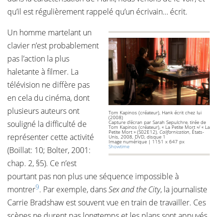
qu’il est régulièrement rappelé qu’un écrivain… écrit.
Un homme martelant un
clavier n’est probablement
pas l’action la plus
haletante à filmer. La
télévision ne diffère pas
en cela du cinéma, dont
plusieurs auteurs ont
Tom Kapinos (créateur), Hank écrit chez lui
(2008)
souligné la difficulté de
Capture d’écran par Sarah Sepulchre, tirée de
Tom Kapinos (créateur), « La Petite Mort »/ « La
Petite Mort » (S02E12),
Californication
, États-
représenter cette activité
Unis, 2008, DVD, disque 1
Image numérique | 1151 x 647 px
Showtime
(Boillat: 10; Bolter, 2001:
chap. 2, §5). Ce n’est
pourtant pas non plus une séquence impossible à
9
montrer
. Par exemple, dans
Sex and the City
, la journaliste
Carrie Bradshaw est souvent vue en train de travailler. Ces
scènes ne durent pas longtemps et les plans sont appuyés