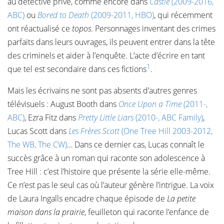
au détective privé, comme encore dans
Castle
(2009-2016,
ABC)
ou
Bored to Death
(2009-2011, HBO)
, qui récemment
ont réactualisé ce
topos
. Personnages inventant des crimes
parfaits dans leurs ouvrages, ils peuvent entrer dans la tête
des criminels et aider à l’enquête. L’acte d’écrire en tant
1
que tel est secondaire dans ces fictions
.
Mais les écrivains ne sont pas absents d’autres genres
télévisuels : August Booth dans
Once Upon a Time
(2011-,
ABC)
, Ezra Fitz dans
Pretty Little Liars
(2010-, ABC Family)
,
Lucas Scott dans
Les Frères Scott
(One Tree Hill 2003-2012,
The WB, The CW)
… Dans ce dernier cas, Lucas connaît le
succès grâce à un roman qui raconte son adolescence à
Tree Hill : c’est l’histoire que présente la série elle-même.
Ce n’est pas le seul cas où l’auteur génère l’intrigue. La voix
de Laura Ingalls encadre chaque épisode de
La petite
maison dans la prairie
, feuilleton qui raconte l’enfance de