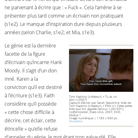
ne parvenant à écrire que : « Fuck ». Cela l’amène à se
présenter plus tard comme un écrivain non pratiquant
(s1e2). Le manque d’inspiration dure depuis plusieurs
années (selon Charlie, s1e2; et Mia, s1e3).
Le génie est la dernière
facette de la figure
d’écrivain qu’incarne Hank
Moody. Il s’agit d’un don
inné. Karen a la
conviction qu’il est destiné
à l’écriture (s1e3). Faith
Tom Kapinos (créateur), « Tu as un
don » (2007)
considère qu’il possède
Capture d’écran par Sarah Sepulchre, tirée de
Tom Kapinos (créateur), « Pilot »/ « Cette petite
folie que l’on appelle l’amour » (S01E01),
« cette chose difficile à
Californication
, États-Unis, 2007, DVD,
disque 1
Image numérique | 1183 x 650 px
décrire, cet éclair, cette
Showtime
étincelle » qu’elle refuse
d’appeler du génie, le mot étant trop galvaudé. Elle