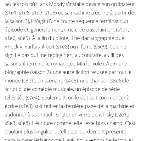
seules fois où Hank Moody s’installe devant son ordinateur
(s1e1, s1e6, s1e7, s1e8) ou sa machine à écrire (à partir de
la saison 3), il s’agit d’une courte séquence terminant un
épisode et, généralement, il ne crée pas vraiment (s1e1,
s1e6, s6e5). À la fin du pilote, il ne dactylographie que
« Fuck ». Parfois, il boit (s1e8) ou il fume (s5e9). Cela ne
signifie pas qu’il ne rédige rien; au contraire, au fil des
saisons, il termine le roman que Mia lui vole (s1e9), une
biographie (saison 2), une autre fiction refusée par tout le
monde (s3e1), un scénario (s4e3), une chanson (s5e6), le
script d’une comédie musicale, un épisode de série
télévisée (s7e4). Seulement, on le voit soit commencer à
écrire (s4e3), soit retirer la dernière page de la machine et
s’adonner à son rituel : siroter un verre de whisky (s2e12,
s5e3, s6e8). L’écriture comme telle reste hors champ. C’est
d’autant plus singulier qu’elle est lourdement présente
dans la caractérisation de Hank, nous venons de le voir, et