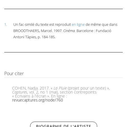
1.
Un fac-similé du texte est reproduit
en ligne
de même que dans
BROODTHAERS, Marcel. 1997.
Cinéma.
Barcelone : Fundació
Antoni Tàpies, p. 184-185.
Pour citer
COHEN, Nadja. 2017. «
La Pluie
(projet pour un texte) »,
Captures
, vol. 2, no 1 (mai), section contrepoints
« Écrivains à l'écran ». En ligne :
revuecaptures.org/node/760
BIOGRAPHIE DE L'ARTISTE
(ONGLET ACTIF)