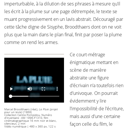
imperturbable, à la dilution de ses phrases à mesure qu’il
les écrit à la plume sur une page détrempée, le texte se
muant progressivement en un lavis abstrait. Découragé par
cette tâche digne de Sisyphe, Broodthaers dont on ne voit
plus que la main dans le plan final, finit par poser la plume
comme on rend les armes.
Ce court-métrage
énigmatique mettant en
scène de manière
abstraite une figure
d’écrivain n’a toutefois rien
d’univoque. On pourrait
évidemment y lire
l’impossibilité de l’écriture,
Marcel Broodthaers (réal.),
La Pluie (projet
pour un texte)
(1969)
Collection Centre Pompidou, Numéro
mais aussi d’une certaine
d'inventaire : AM 1996-F1310, film
cinématographique 16 mm noir et blanc,
façon celle du film, le
silencieux, 2 min
Vidéo numérique | 480 x 360 px, 122 s