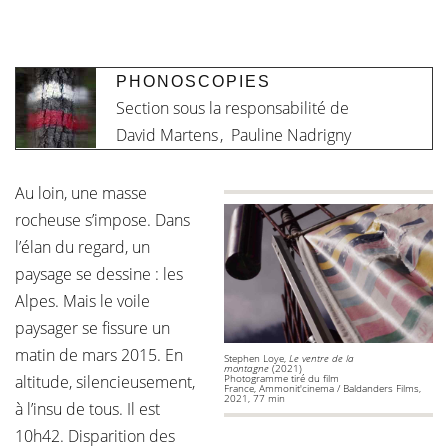
PHONOSCOPIES
Section sous la responsabilité de
David Martens
,
Pauline Nadrigny
Au loin, une masse
rocheuse s’impose. Dans
l’élan du regard, un
paysage se dessine : les
Alpes. Mais le voile
paysager se fissure un
matin de mars 2015. En
Stephen Loye,
Le ventre de la
montagne
(2021)
altitude, silencieusement,
Photogramme tiré du film
France, Ammonit'cinema / Baldanders Films,
2021, 77 min
à l’insu de tous. Il est
10h42. Disparition des