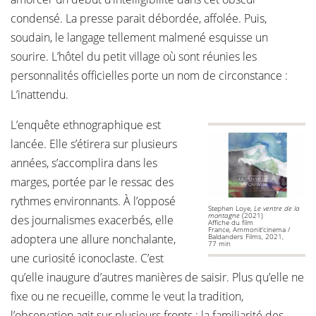
condensé. La presse parait débordée, affolée. Puis,
soudain, le langage tellement malmené esquisse un
sourire. L’hôtel du petit village où sont réunies les
personnalités officielles porte un nom de circonstance :
L’inattendu.
L’enquête ethnographique est
lancée. Elle s’étirera sur plusieurs
années, s’accomplira dans les
marges, portée par le ressac des
rythmes environnants. À l’opposé
Stephen Loye,
Le ventre de la
montagne
(2021)
des journalismes exacerbés, elle
Affiche du film
France, Ammonit'cinema /
adoptera une allure nonchalante,
Baldanders Films, 2021,
77 min
une curiosité iconoclaste. C’est
qu’elle inaugure d’autres manières de saisir. Plus qu’elle ne
fixe ou ne recueille, comme le veut la tradition,
l’observation agit sur plusieurs fronts : la familiarité des