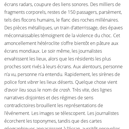
écrans radars, coupure des liens sonores. Des milliers de
fragments corporels, restes de 150 passagers, parsèment,
tels des flocons humains, le flanc des roches millénaires.
Des pièces métalliques, un train d’atterrissage, des épaves
méconnaissables témoignent de la violence du choc. Cet
amoncellement hétéroclite s’offre bientôt en pâture aux
écrans mondiaux. Le soir même, les journalistes
envahissent les lieux, alors que les résidents les plus
proches sont rivés à leurs écrans. Aux alentours, personne
n’a vu, personne n’a entendu. Rapidement, les sirènes de
police font
vibrer
les lieux déserts. Quelque chose vient
d’
avoir lieu
sous le nom de
crash
. Très vite, des lignes
narratives disjointes et des régimes de sens
contradictoires brouillent les représentations de
l’événement. Les images se télescopent. Les journalistes
écorchent les toponymes, tandis que des cartes
géographiques apparaissent à l’écran, aussitôt ensevelies