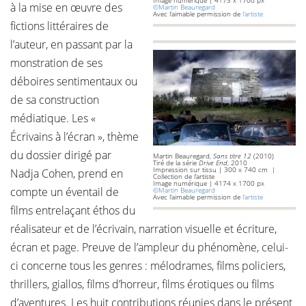
Image numérique | 4173 x 1700 px
à la mise en œuvre des
©Martin Beauregard
Avec l’aimable permission de
l’artiste
fictions littéraires de
l’auteur, en passant par la
monstration de ses
déboires sentimentaux ou
de sa construction
médiatique. Les «
Écrivains à l’écran », thème
du dossier dirigé par
Martin Beauregard,
Sans titre 12
(2010)
Tiré de la série
Drive End
, 2010
Impression sur tissu | 300 x 740 cm |
Nadja Cohen, prend en
Collection de l’artiste
Image numérique | 4174 x 1700 px
compte un éventail de
©Martin Beauregard
Avec l’aimable permission de
l’artiste
films entrelaçant éthos du
réalisateur et de l’écrivain, narration visuelle et écriture,
écran et page. Preuve de l’ampleur du phénomène, celui-
ci concerne tous les genres : mélodrames, films policiers,
thrillers, giallos, films d’horreur, films érotiques ou films
d’aventures. Les huit contributions réunies dans le présent