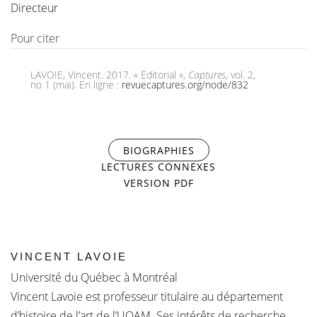
Directeur
Pour citer
LAVOIE, Vincent. 2017. « Éditorial »,
Captures
, vol. 2,
no 1 (mai). En ligne :
revuecaptures.org/node/832
BIOGRAPHIES
(ONGLET ACTIF)
LECTURES CONNEXES
VERSION PDF
VINCENT LAVOIE
Université du Québec à Montréal
Vincent Lavoie est professeur titulaire au département
d’histoire de l’art de l’UQAM. Ses intérêts de recherche