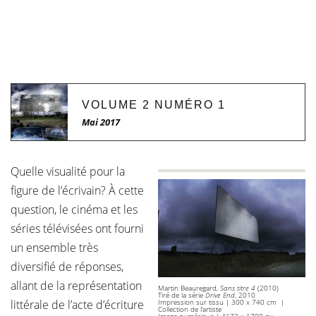
VOLUME 2 NUMÉRO 1
Mai 2017
Quelle visualité pour la
figure de l’écrivain? À cette
question, le cinéma et les
séries télévisées ont fourni
un ensemble très
diversifié de réponses,
allant de la représentation
Martin Beauregard,
Sans titre 4
(2010)
Tiré de la série
Drive End
, 2010
littérale de l’acte d’écriture
Impression sur tissu | 300 x 740 cm |
Collection de l’artiste