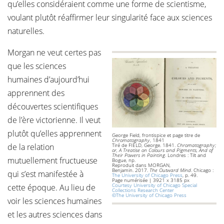
qu’elles considéraient comme une forme de scientisme,
voulant plutôt réaffirmer leur singularité face aux sciences
naturelles.
Morgan ne veut certes pas
que les sciences
humaines d’aujourd’hui
apprennent des
découvertes scientifiques
de l’ère victorienne. Il veut
plutôt qu’elles apprennent
George Field, frontispice et page titre de
Chromatography
, 1841
de la relation
Tiré de FIELD, George. 1841.
Chromatography;
or, A Treatise on Colours and Pigments, And of
Their Powers in Painting
. Londres : Tilt and
mutuellement fructueuse
Bogue, np.
Reproduit dans MORGAN,
Benjamin. 2017.
The Outward Mind
. Chicago :
qui s’est manifestée à
The University of Chicago Press
, p. 49.
Page numérisée | 3921 x 3185 px
Courtesy University of Chicago Special
cette époque. Au lieu de
Collections Research Center
©The University of Chicago Press
voir les sciences humaines
et les autres sciences dans