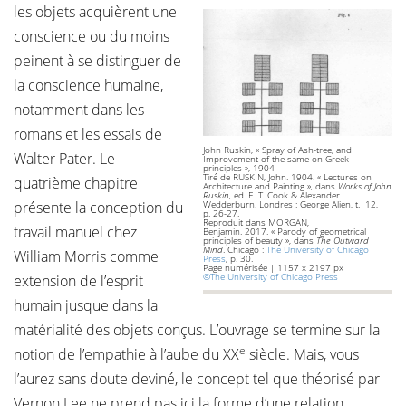
les objets acquièrent une
conscience ou du moins
peinent à se distinguer de
la conscience humaine,
notamment dans les
romans et les essais de
John Ruskin, « Spray of Ash-tree, and
Walter Pater. Le
Improvement of the same on Greek
principles », 1904
Tiré de RUSKIN, John. 1904. « Lectures on
quatrième chapitre
Architecture and Painting », dans
Works of John
Ruskin
, ed. E. T. Cook & Alexander
Wedderburn. Londres : George Alien, t. 12,
présente la conception du
p. 26-27.
Reproduit dans MORGAN,
travail manuel chez
Benjamin. 2017. « Parody of geometrical
principles of beauty », dans
The Outward
Mind
. Chicago :
The University of Chicago
William Morris comme
Press
, p. 30.
Page numérisée | 1157 x 2197 px
©The University of Chicago Press
extension de l’esprit
humain jusque dans la
matérialité des objets conçus. L’ouvrage se termine sur la
e
notion de l’empathie à l’aube du XX
siècle. Mais, vous
l’aurez sans doute deviné, le concept tel que théorisé par
Vernon Lee ne prend pas ici la forme d’une relation