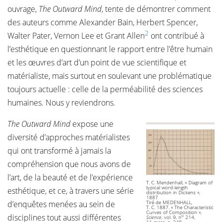
ouvrage,
The Outward Mind
, tente de démontrer comment
des auteurs comme Alexander Bain, Herbert Spencer,
2
Walter Pater, Vernon Lee et Grant Allen
ont contribué à
l’esthétique en questionnant le rapport entre l’être humain
et les œuvres d’art d’un point de vue scientifique et
matérialiste, mais surtout en soulevant une problématique
toujours actuelle : celle de la perméabilité des sciences
humaines. Nous y reviendrons.
The Outward Mind
expose une
diversité d’approches matérialistes
qui ont transformé à jamais la
compréhension que nous avons de
l’art, de la beauté et de l’expérience
T. C. Mendenhall, « Diagram of
typical word-length
esthétique, et ce, à travers une série
distribution in Dickens »,
1887
d’enquêtes menées au sein de
Tiré de MEDENHALL,
T. C. 1887. « The Characteristic
Curves of Composition »,
disciplines tout aussi différentes
o
Science
, vol. 9, n
214,