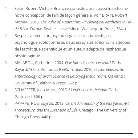
1.
Selon Robert Michael Brain, ce contexte aurait aussi transformé
notre conception de l’art de façon générale. Voir BRAIN, Robert
Michael. 2015.
The Pulse of Modernism. Physiological Aesthetics in Fin-
de-Siècle Europe
. Seattle : University of Washington Press, 384 p.
2.
Respectivement : un psychologue associationniste, un
psychologue évolutionniste, deux essayistes et écrivains adeptes
de l’esthétique scientifique et un auteur adepte de l’esthétique
physiologique.
3.
MALABOU, Catherine. 2004.
Que faire de notre cerveau?
Paris :
Bayard, 169 p. Voir aussi REES, Tobias. 2016.
Plastic Reason. An
Anthropology of Brain Science in Embryogenetic Terms
. Oakland :
University of California Press, 352 p.
4.
SCHAEFFER, Jean-Marie. 2015.
L’expérience esthétique
. Paris :
Gallimard, 366 p.
5.
PAPAPETROS, Spyros. 2012.
On the Animation of the Inorganic. Art,
Architecture, and the Extension of Life
. Chicago : The University of
Chicago Press, 440 p.