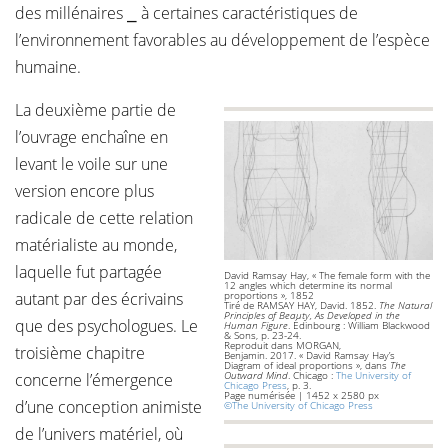
des millénaires ⎯ à certaines caractéristiques de
l’environnement favorables au développement de l’espèce
humaine.
La deuxième partie de
l’ouvrage enchaîne en
levant le voile sur une
version encore plus
radicale de cette relation
matérialiste au monde,
laquelle fut partagée
David Ramsay Hay, « The female form with the
12 angles which determine its normal
autant par des écrivains
proportions », 1852
Tiré de RAMSAY HAY, David. 1852.
The Natural
Principles of Beauty, As Developed in the
que des psychologues. Le
Human Figure
. Édinbourg : William Blackwood
& Sons, p. 23-24.
Reproduit dans MORGAN,
troisième chapitre
Benjamin. 2017. « David Ramsay Hay’s
Diagram of ideal proportions », dans
The
Outward Mind
. Chicago :
The University of
concerne l’émergence
Chicago Press
, p. 3.
Page numérisée | 1452 x 2580 px
d’une conception animiste
©The University of Chicago Press
de l’univers matériel, où