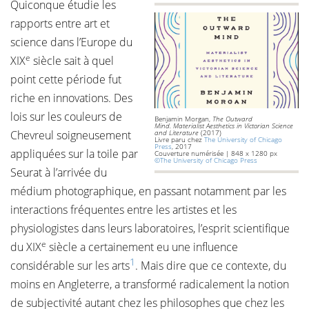
Quiconque étudie les
rapports entre art et
science dans l’Europe du
e
XIX
siècle sait à quel
point cette période fut
riche en innovations. Des
lois sur les couleurs de
Benjamin Morgan,
The Outward
Mind. Materialist Aesthetics in Victorian Science
Chevreul soigneusement
and Literature
(2017)
Livre paru chez
The University of Chicago
Press
, 2017
appliquées sur la toile par
Couverture numérisée | 848 x 1280 px
©The University of Chicago Press
Seurat à l’arrivée du
médium photographique, en passant notamment par les
interactions fréquentes entre les artistes et les
physiologistes dans leurs laboratoires, l’esprit scientifique
e
du XIX
siècle a certainement eu une influence
1
considérable sur les arts
. Mais dire que ce contexte, du
moins en Angleterre, a transformé radicalement la notion
de subjectivité autant chez les philosophes que chez les