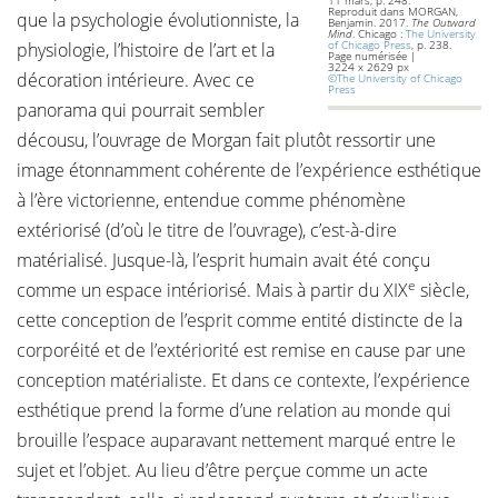
11 mars, p. 248.
Reproduit dans MORGAN,
que la psychologie évolutionniste, la
Benjamin. 2017.
The Outward
Mind
. Chicago :
The University
of Chicago Press
, p. 238.
physiologie, l’histoire de l’art et la
Page numérisée |
3224 x 2629 px
décoration intérieure. Avec ce
©The University of Chicago
Press
panorama qui pourrait sembler
décousu, l’ouvrage de Morgan fait plutôt ressortir une
image étonnamment cohérente de l’expérience esthétique
à l’ère victorienne, entendue comme phénomène
extériorisé (d’où le titre de l’ouvrage), c’est-à-dire
matérialisé. Jusque-là, l’esprit humain avait été conçu
e
comme un espace intériorisé. Mais à partir du XIX
siècle,
cette conception de l’esprit comme entité distincte de la
corporéité et de l’extériorité est remise en cause par une
conception matérialiste. Et dans ce contexte, l’expérience
esthétique prend la forme d’une relation au monde qui
brouille l’espace auparavant nettement marqué entre le
sujet et l’objet. Au lieu d’être perçue comme un acte