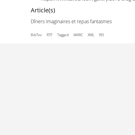
Article(s)
Dîners imaginaires et repas fantasmes
BibTex
RTF
Tagged
MARC
XML
RIS