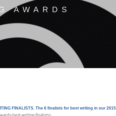
G AWARDS
G FINALISTS. The 6 finalists for best writing in our 20
ards-best-writing-finalists
>.