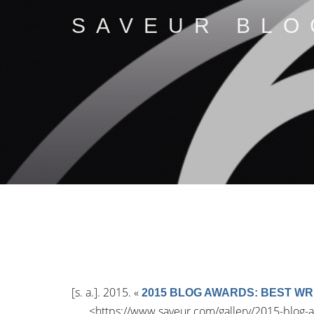
SAVEUR BLO
[s. a.]
. 2015.
«
2015 BLOG AWARDS: BEST WRITIN
<
https://www.saveur.com/gallery/2015-blog-aw