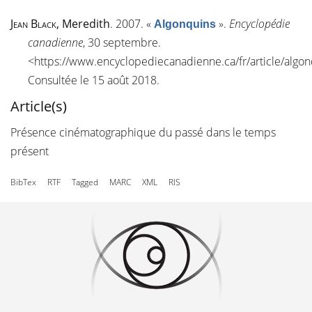
Jean Black
, Meredith
. 2007.
«
»
.
Encyclopédie
Algonquins
canadienne
, 30 septembre.
<
https://www.encyclopediecanadienne.ca/fr/article/algon
Consultée le 15 août 2018.
Article(s)
Présence cinématographique du passé dans le temps
présent
BibTex
RTF
Tagged
MARC
XML
RIS