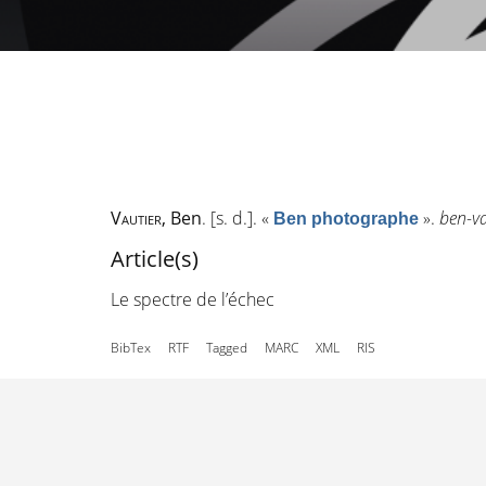
Vautier
, Ben
. [s. d.].
«
»
.
ben-v
Ben photographe
Article(s)
Le spectre de l’échec
BibTex
RTF
Tagged
MARC
XML
RIS