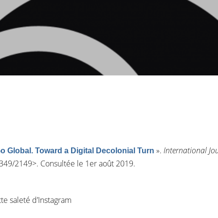
»
.
International J
o Global. Toward a Digital Decolonial Turn
/6349/2149
>. Consultée le 1er août 2019.
te saleté d’Instagram