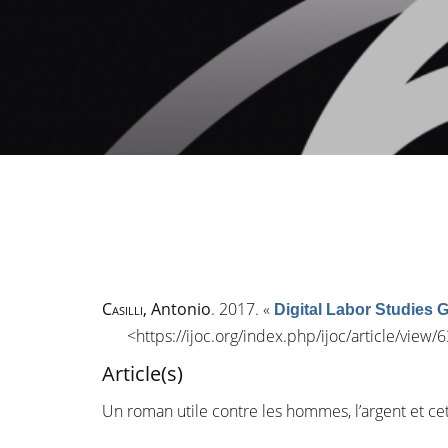
Casilli
, Antonio
. 2017.
«
Digital Labor Studies G
<
https://ijoc.org/index.php/ijoc/article/view
Article(s)
Un roman utile contre les hommes, l’argent et cet