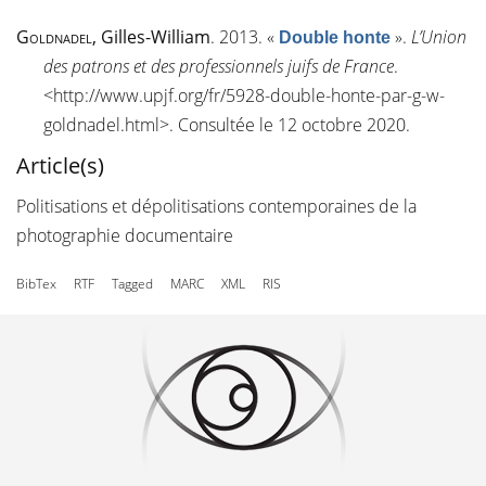
Goldnadel
, Gilles-William
. 2013.
«
»
.
L’Union
Double honte
des patrons et des professionnels juifs de France
.
<
http://www.upjf.org/fr/5928-double-honte-par-g-w-
goldnadel.html
>. Consultée le 12 octobre 2020.
Article(s)
Politisations et dépolitisations contemporaines de la
photographie documentaire
BibTex
RTF
Tagged
MARC
XML
RIS