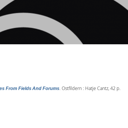
. Ostfildern : Hatje Cantz, 42 p.
tes From Fields And Forums