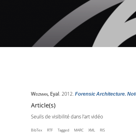
Weizman
, Eyal
. 2012.
Forensic Architecture. No
Article(s)
Seuils de visibilité dans l’art vidéo
BibTex
RTF
Tagged
MARC
XML
RIS