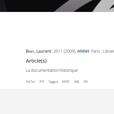
Binet
, Laurent
. 2011 [2009].
. Paris : Libr
HHhH
Article(s)
La documentation historique
BibTex
RTF
Tagged
MARC
XML
RIS