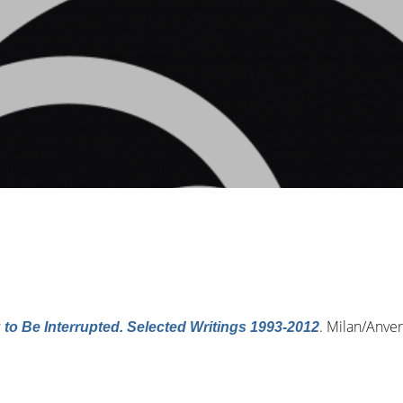
. Milan/Anver
to Be Interrupted. Selected Writings 1993-2012