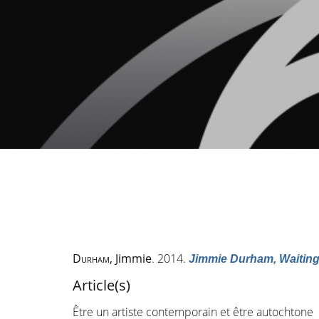
Durham
, Jimmie
. 2014.
Jimmie Durham, Waiting 
Article(s)
Être un artiste contemporain et être autochtone