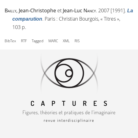
Bailly
, Jean-Christophe
et
Jean-Luc
Nancy
. 2007 [1991].
La
. Paris : Christian Bourgois, « Titres »,
comparution
103 p.
BibTex
RTF
Tagged
MARC
XML
RIS