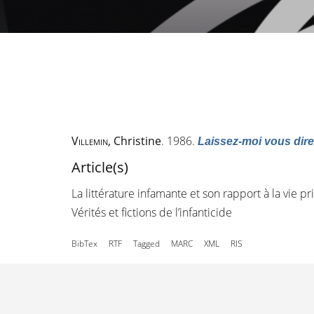
Villemin
, Christine
. 1986.
Laissez-moi vous dire
Article(s)
La littérature infamante et son rapport à la vie pr
Vérités et fictions de l’infanticide
BibTex
RTF
Tagged
MARC
XML
RIS