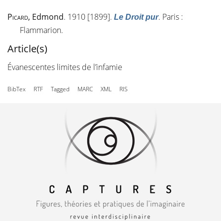
Picard
, Edmond
. 1910 [1899].
. Paris :
Le Droit pur
Flammarion.
Article(s)
Évanescentes limites de l’infamie
BibTex
RTF
Tagged
MARC
XML
RIS