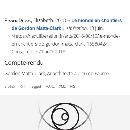
Franck-Dumas
, Elizabeth
. 2018.
«
Le monde en chantiers
»
.
Libération
, 10 juin.
de Gordon Matta-Clark
<
https://next.liberation.fr/arts/2018/06/10/le-monde-
en-chantiers-de-gordon-matta-clark_1658042
>.
Consultée le 21 août 2018.
Compte-rendu
Gordon Matta-Clark, Anarchitecte au Jeu de Paume
BibTex
RTF
Tagged
MARC
XML
RIS