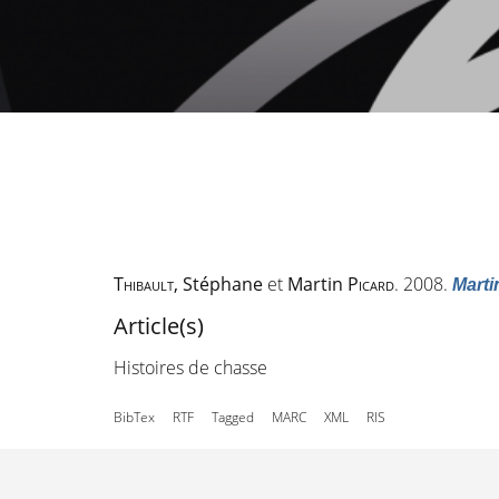
Thibault
, Stéphane
et
Martin
Picard
. 2008.
Marti
Article(s)
Histoires de chasse
BibTex
RTF
Tagged
MARC
XML
RIS