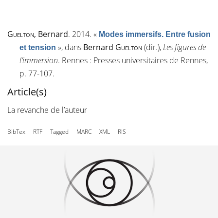
Guelton
, Bernard
. 2014.
«
Modes immersifs. Entre fusion
»
, dans
Bernard
Guelton
(dir.),
Les figures de
et tension
l’immersion
. Rennes : Presses universitaires de Rennes,
p. 77-107.
Article(s)
La revanche de l’auteur
BibTex
RTF
Tagged
MARC
XML
RIS