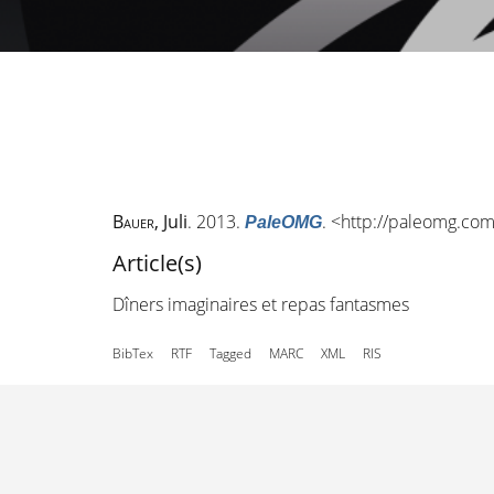
Bauer
, Juli
. 2013.
. <
http://paleomg.co
PaleOMG
Article(s)
Dîners imaginaires et repas fantasmes
BibTex
RTF
Tagged
MARC
XML
RIS