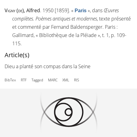
Vigny (de)
, Alfred
. 1950 [1859].
«
»
, dans
Œuvres
Paris
complètes. Poèmes antiques et modernes
, texte présenté
et commenté par Fernand Baldensperger. Paris :
Gallimard, « Bibliothèque de la Pléiade », t. 1, p. 109-
115.
Article(s)
Dieu a planté son compas dans la Seine
BibTex
RTF
Tagged
MARC
XML
RIS