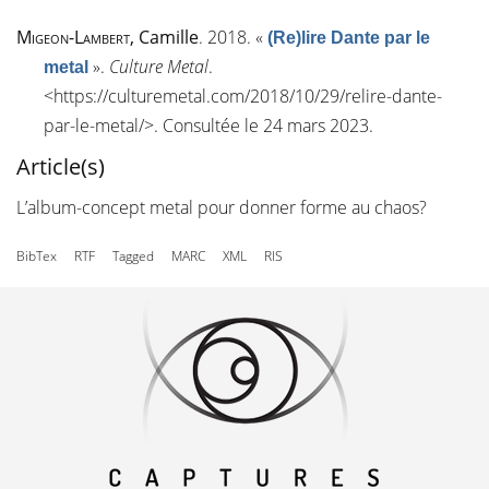
Migeon-Lambert
, Camille
. 2018.
«
(Re)lire Dante par le
»
.
Culture Metal
.
metal
<
https://culturemetal.com/2018/10/29/relire-dante-
par-le-metal/
>. Consultée le 24 mars 2023.
Article(s)
L’album-concept metal pour donner forme au chaos?
BibTex
RTF
Tagged
MARC
XML
RIS