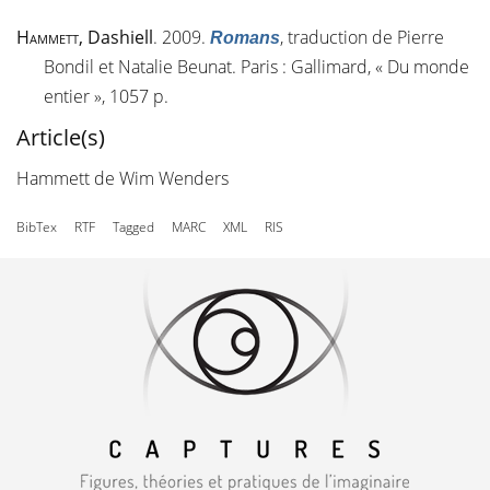
Hammett
, Dashiell
. 2009.
, traduction de Pierre
Romans
Bondil et Natalie Beunat. Paris : Gallimard, « Du monde
entier », 1057 p.
Article(s)
Hammett de Wim Wenders
BibTex
RTF
Tagged
MARC
XML
RIS