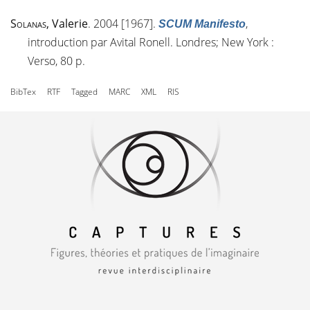
Solanas
, Valerie
. 2004 [1967].
,
SCUM Manifesto
introduction par Avital Ronell. Londres; New York :
Verso, 80 p.
BibTex
RTF
Tagged
MARC
XML
RIS