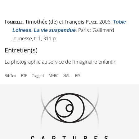
Fombelle
, Timothée (de)
et
François
Place
. 2006.
Tobie
. Paris : Gallimard
Lolness. La vie suspendue
Jeunesse, t. 1, 311 p.
Entretien(s)
La photographie au service de l’imaginaire enfantin
BibTex
RTF
Tagged
MARC
XML
RIS