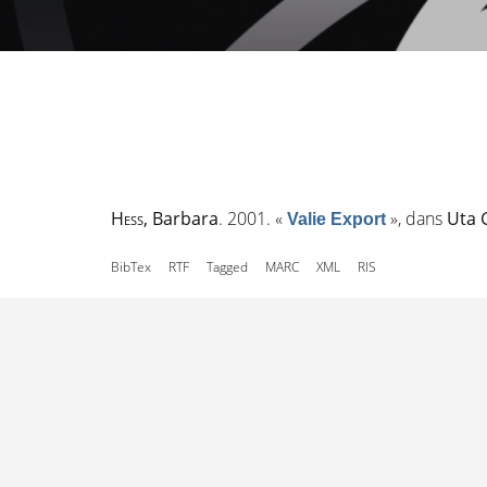
Hess
, Barbara
. 2001.
«
»
, dans
Uta
Valie Export
BibTex
RTF
Tagged
MARC
XML
RIS