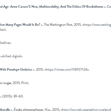
tal Age: Anne Carson’S Nox, Multimodality, And The Ethics Of Bookishness
»
.
Co
 How Many Pages Would It Be?
»
. The Washington Post, 2015. <
https://www.washin
be/
>.
liadlive
>.
.uk/iliad-digital
>.
 With Penelope Umbrico
»
. 2015. <
https://vimeo.com/118907124
>.
s rouges, 2015. Print.
»
. (2015): 39-60.
lturelle
»
.
Études photographiques
. N.p., 2015. <
http://journals.openedition.org/et