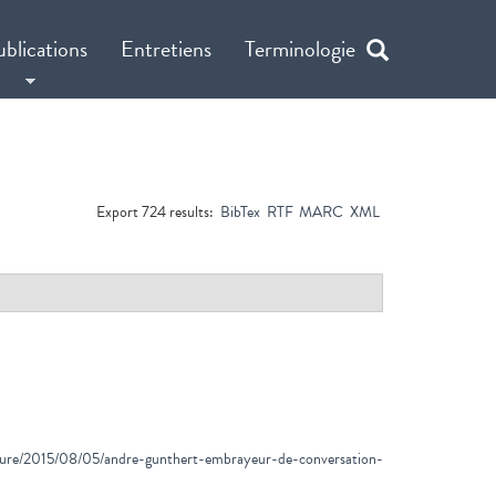
ublications
Entretiens
Terminologie
Export 724 results:
BibTex
RTF
MARC
XML
culture/2015/08/05/andre-gunthert-embrayeur-de-conversation-