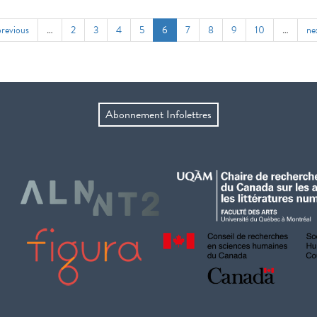
previous
…
2
3
4
5
6
7
8
9
10
…
ne
Abonnement Infolettres