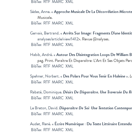
BibTex
RTF
MARC
XML
Sèdes, Anne
.
«
Approche Musicale De La Décorrélation Microt
Musicale.
BibTex
RTF
MARC
XML
Gervais, Bertrand
.
«
Arrêts Sur Image: Fragments D'une Identit
analyses/article/view/1412
>. Revue @nalyses.
BibTex
RTF
MARC
XML
Habib, André
.
«
Autour Des Disintegration Loops De William 
pag. Print. Paraître Et Disparaître: L’Art Et Ses Objets Per
BibTex
RTF
MARC
XML
Spehner, Norbert
.
«
Des Polars Pour Vous Tenir En Haleine
»
.
L
BibTex
RTF
MARC
XML
Rabaté, Dominique
.
Désirs De Disparaître. Une Traversée Du
BibTex
RTF
MARC
XML
Le Breton, David
.
Disparaître De Soi: Une Tentation Contempo
BibTex
RTF
MARC
XML
Audet, René
.
«
Écrire Numérique : Du Texte Littéraire Enten
BibTex
RTF
MARC
XML