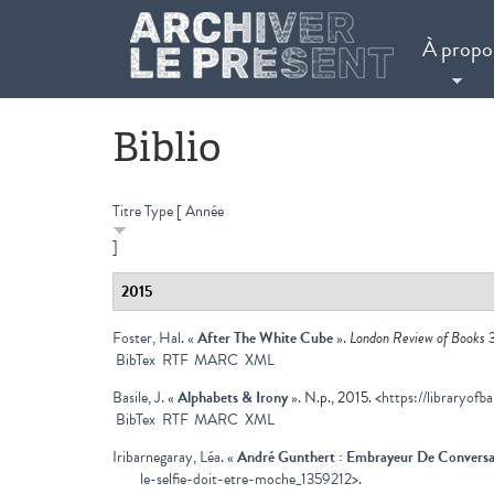
Aller au contenu principal
À propo
Biblio
Titre
Type
[
Année
]
2015
Foster, Hal
.
«
After The White Cube
»
.
London Review of Books
3
BibTex
RTF
MARC
XML
Basile, J.
«
Alphabets & Irony
»
. N.p., 2015. <
https://libraryofb
BibTex
RTF
MARC
XML
Iribarnegaray, Léa
.
«
André Gunthert : Embrayeur De Conversat
le-selfie-doit-etre-moche_1359212
>.