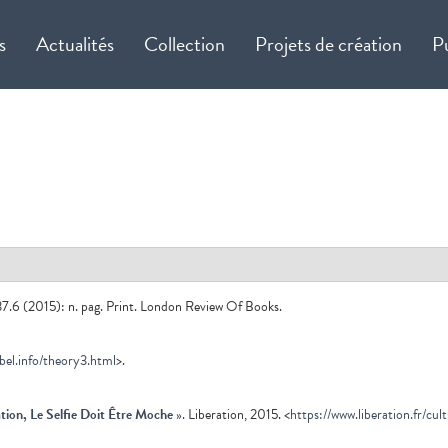
s
Actualités
Collection
Projets de création
P
7.6 (2015): n. pag. Print. London Review Of Books.
abel.info/theory3.html
>.
ion, Le Selfie Doit Être Moche
»
. Liberation, 2015. <
https://www.liberation.fr/