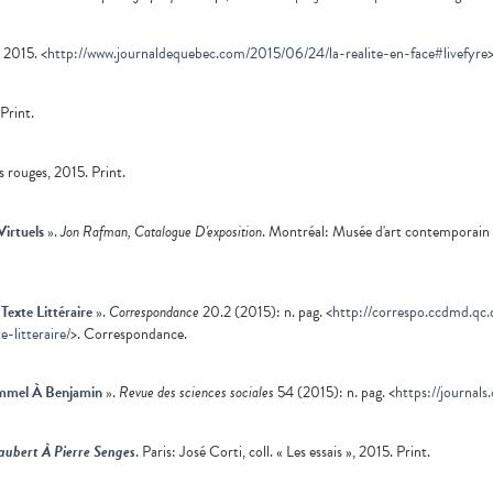
2015. <
http://www.journaldequebec.com/2015/06/24/la-realite-en-face#livefyre
 Print.
 rouges, 2015. Print.
Virtuels
»
.
Jon Rafman, Catalogue D'exposition
. Montréal: Musée d'art contemporain
Texte Littéraire
»
.
Correspondance
20.2 (2015): n. pag. <
http://correspo.ccdmd.qc.
-litteraire/
>. Correspondance.
immel À Benjamin
»
.
Revue des sciences sociales
54 (2015): n. pag. <
https://journals
laubert À Pierre Senges
. Paris: José Corti, coll. « Les essais », 2015. Print.