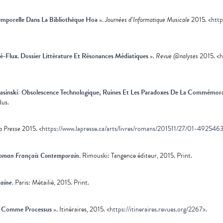
emporelle Dans La Bibliothèque Hoa
»
.
Journées d’Informatique Musicale
2015. <
http
é-Flux. Dossier Littérature Et Résonances Médiatiques
»
.
Revue @nalyses
2015. <
h
Basinski: Obsolescence Technologique, Ruines Et Les Paradoxes De La Commémor
dus.
a Presse
2015. <
https://www.lapresse.ca/arts/livres/romans/201511/27/01-492546
 Roman Français Contemporain
. Rimouski: Tangence éditeur, 2015. Print.
raine
. Paris: Métailié, 2015. Print.
du Comme Processus
»
. Itinéraires, 2015. <
https://itineraires.revues.org/2267
>.