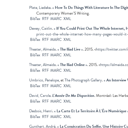
Plate, Liedeke
.
«
How To Do Things With Literature In The Digi
Contemporary Women’S Writing.
BibTex
RTF
MARC
XML
Dewey, Caitlin
.
«
If You Could Print Out The Whole Internet,
print-out-the-whole-internet-how-many-pages-would-it-
BibTex
RTF
MARC
XML
Theater, Almeida
.
«
The Iliad Live
»
. 2015. <
https://twitter.com/i
BibTex
RTF
MARC
XML
Theater, Almeida
.
«
The Iliad Online
»
. 2015. <
https://almeida.co
BibTex
RTF
MARC
XML
Umbrico, Penelope
, et
The Photograph Gallery
.
«
An Interview
BibTex
RTF
MARC
XML
David, Carole
.
L’Année De Ma Disparition
. Montréal: Les Herbe
BibTex
RTF
MARC
XML
Desbois, Henri
.
«
La Carte Et Le Territoire À L’Ère Numérique
BibTex
RTF
MARC
XML
Gunthert, André
.
«
La Consécration Du Selfie. Une Histoire Cu