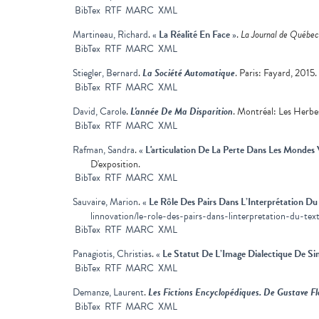
BibTex
RTF
MARC
XML
Martineau, Richard
.
«
La Réalité En Face
»
.
La Journal de Québec
BibTex
RTF
MARC
XML
Stiegler, Bernard
.
La Société Automatique
. Paris: Fayard, 2015.
BibTex
RTF
MARC
XML
David, Carole
.
L'année De Ma Disparition
. Montréal: Les Herbes
BibTex
RTF
MARC
XML
Rafman, Sandra
.
«
L'articulation De La Perte Dans Les Mondes 
D'exposition.
BibTex
RTF
MARC
XML
Sauvaire, Marion
.
«
Le Rôle Des Pairs Dans L’Interprétation Du 
linnovation/le-role-des-pairs-dans-linterpretation-du-texte
BibTex
RTF
MARC
XML
Panagiotis, Christias
.
«
Le Statut De L’Image Dialectique De S
BibTex
RTF
MARC
XML
Demanze, Laurent
.
Les Fictions Encyclopédiques. De Gustave F
BibTex
RTF
MARC
XML