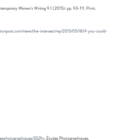
ntemporary Women’s Writing
9.1 (2015): pp. 93-111. Print.
gtonpost.com/news/the-intersect/wp/2015/05/18/if-you-could-
udesphotographiques/3529
>. Études Photographiques.