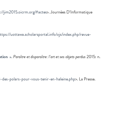
://jim2015.oicrm.org/#actes
>. Journées D’Informatique
ttps://uottawa.scholarsportal.info/ojs/index.php/revue-
ation
»
.
Paraître et disparaître: l’art et ses objets perdus
2015: n.
3-des-polars-pour-vous-tenir-en-haleine.php
>. La Presse.