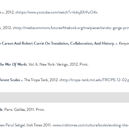
n
»
. 2012. <
https://www.youtube.com/watch?v=bdujEfv9uO4
>.
, 2012. <
http://mediacommons.futureofthebook.org/tne/pieces/taroko-gorge-pri
Carson And Robert Currie On Translation, Collaboration, And History.
»
.
Kenyo
The War Of Words
. Vol. 6. New York: Vertigo, 2012. Print.
ferent Scales
»
. The Trope Tank, 2012. <
http://trope-tank.mit.edu/TROPE-12-02.
le
. Paris: Galilée, 2011. Print.
iew Parul Sehgal
.
Irish Times
2011. <
www.irishtimes.com/culture/books/evoking-the