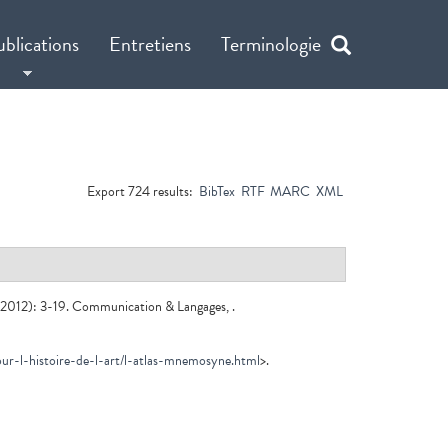
ublications
Entretiens
Terminologie
Export 724 results:
BibTex
RTF
MARC
XML
2012): 3-19. Communication & Langages, .
pour-l-histoire-de-l-art/l-atlas-mnemosyne.html
>.