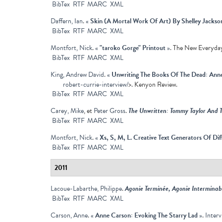
BibTex
RTF
MARC
XML
Daffern, Ian
.
«
Skin (A Mortal Work Of Art) By Shelley Jackso
BibTex
RTF
MARC
XML
Montfort, Nick
.
«
"taroko Gorge" Printout
»
. The New Everyday
BibTex
RTF
MARC
XML
King, Andrew David
.
«
Unwriting The Books Of The Dead: Anne 
robert-currie-interview/
>. Kenyon Review.
BibTex
RTF
MARC
XML
Carey, Mike
, et
Peter Gross
.
The Unwritten: Tommy Taylor And 
BibTex
RTF
MARC
XML
Montfort, Nick
.
«
Xs, S, M, L. Creative Text Generators Of Dif
BibTex
RTF
MARC
XML
2011
Lacoue-Labarthe, Philippe
.
Agonie Terminée, Agonie Interminab
BibTex
RTF
MARC
XML
Carson, Anne
.
«
Anne Carson: Evoking The Starry Lad
»
.
Interv