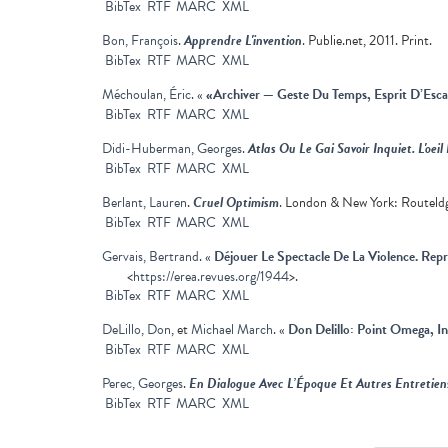
BibTex
RTF
MARC
XML
Bon, François
.
Apprendre L'invention
. Publie.net, 2011. Print.
BibTex
RTF
MARC
XML
Méchoulan, Éric
.
«
«Archiver — Geste Du Temps, Esprit D’Esc
BibTex
RTF
MARC
XML
Didi-Huberman, Georges
.
Atlas Ou Le Gai Savoir Inquiet. L'oeil 
BibTex
RTF
MARC
XML
Berlant, Lauren
.
Cruel Optimism
. London & New York: Routeldge
BibTex
RTF
MARC
XML
Gervais, Bertrand
.
«
Déjouer Le Spectacle De La Violence. Re
<
https://erea.revues.org/1944
>.
BibTex
RTF
MARC
XML
DeLillo, Don
, et
Michael March
.
«
Don Delillo: Point Omega, In
BibTex
RTF
MARC
XML
Perec, Georges
.
En Dialogue Avec L’Époque Et Autres Entretien
BibTex
RTF
MARC
XML