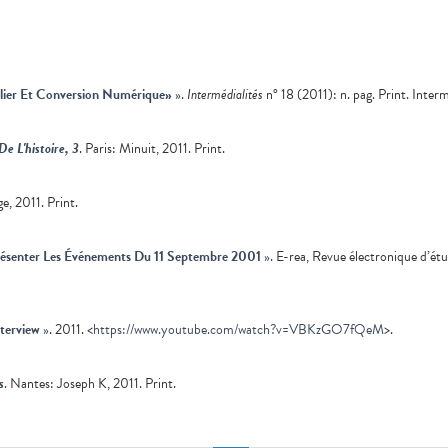
alier Et Conversion Numérique»
»
.
Intermédialités
n° 18 (2011): n. pag. Print. Interm
De L'histoire, 3
. Paris: Minuit, 2011. Print.
, 2011. Print.
présenter Les Événements Du 11 Septembre 2001
»
. E-rea, Revue électronique d’ét
terview
»
. 2011. <
https://www.youtube.com/watch?v=VBKzGO7fQeM
>.
s
. Nantes: Joseph K, 2011. Print.