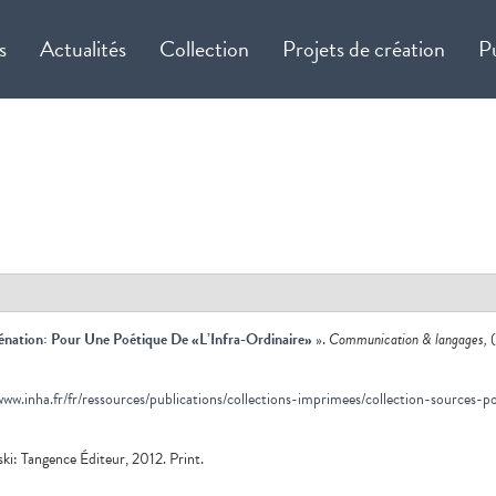
s
Actualités
Collection
Projets de création
P
iénation: Pour Une Poétique De «L’Infra-Ordinaire»
»
.
Communication & langages,
(
www.inha.fr/fr/ressources/publications/collections-imprimees/collection-sources-
ki: Tangence Éditeur, 2012. Print.