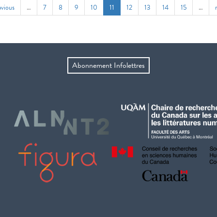
evious
…
7
8
9
10
11
12
13
14
15
…
Abonnement Infolettres