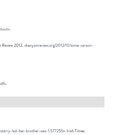
ntout
>.
n Review
2012. <
kenyonreview.org/2012/10/anne-carson-
pdf
>.
-starry-lad-her-brother-was-1.577255
>. Irish Times.