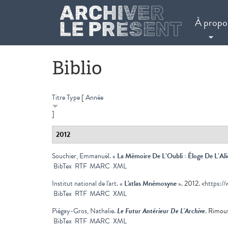
Aller au contenu principal
À propo
Biblio
Titre
Type
[
Année
]
2012
Souchier, Emmanuël
.
«
La Mémoire De L’Oubli : Éloge De L’Al
BibTex
RTF
MARC
XML
Institut national de l'art
.
«
L'atlas Mnémosyne
»
. 2012. <
https://
BibTex
RTF
MARC
XML
Piégay-Gros, Nathalie
.
Le Futur Antérieur De L’Archive
. Rimous
BibTex
RTF
MARC
XML