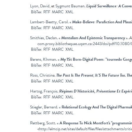
Lyon, David
, et
Sygmunt Bauman
.
Liquid Surveillance: A Conve
BibTex
RTF
MARC
XML
Lambert-Beatty, Carol
.
«
Make-Believe: Parafiction And Plausi
BibTex
RTF
MARC
XML
Smithies, Declan
.
«
Mentalism And Epistemic Transparency
»
.
A
com.proxy.bibliotheques.uqam.ca:2443/doi/pdf/10.108
BibTex
RTF
MARC
XML
Berens, KInman
.
«
My 1St Born-Digital Poem: "tournedo Gorg
BibTex
RTF
MARC
XML
Ross, Christine
.
The Past Is The Present; It’S The Future Too. 
BibTex
RTF
MARC
XML
Hartog, François
.
Régimes D’Historicité, Présentisme Et Expér
BibTex
RTF
MARC
XML
Stiegler, Bernard
.
«
Relational Ecology And The Digital Pharma
BibTex
RTF
MARC
XML
Rettberg, Scott
.
«
A Response To Nick Montfort's "programmin
<
http://elmcip.net/sites/default/files/files/attachments/cr