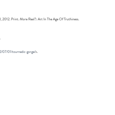
 2012. Print. More Real?: Art In The Age Of Truthiness.
.
12/07/01/tournedo-gorge/
>.