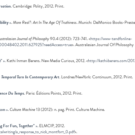
rsation
. Cambridge: Polity, 2012. Print.
bility
»
.
More Real?: Art In The Age Of Truthiness
. Munich: DelMonico Books-Prestel,
ustralasian Journal of Philosophy
90.4 (2012): 723-741. <
https://www-tandfonline-
0/00048402.2011.627925?needAccess=true
>. Australasian Journal Of Philosophy 
e"
»
. Kathi Inman Berens. New Media Curious, 2012. <
http://kathiiberens.com/20
The Temporal Turn In Contemporary Art
. Londres/NewYork: Continuum, 2012. Print.
ience Du Temps
. Paris: Éditions Points, 2012. Print.
kon
»
.
Culture Machine
13 (2012): n. pag. Print. Culture Machine.
g For Fun, Together"
»
. ELMCIP, 2012.
iticalwriting/a_response_to_nick_montfort_0.pdf
>.