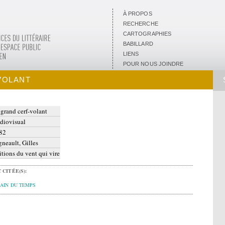
À PROPOS
RECHERCHE
CARTOGRAPHIES
BABILLARD
LIENS
POUR NOUS JOINDRE
VOLANT
 grand cerf-volant
diovisual
82
gneault, Gilles
itions du vent qui vire
 CITÉE(S):
AIN DU TEMPS