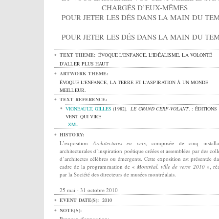
CHARGÉS D’EUX-MÊMES
POUR JETER LES DÉS DANS LA MAIN DU TE
POUR JETER LES DÉS DANS LA MAIN DU TE
TEXT THEME:
ÉVOQUE L'ENFANCE, L'IDÉALISME, LA VOLONTÉ
D'ALLER PLUS HAUT
ARTWORK THEME:
ÉVOQUE L'ENFANCE, LA TERRE ET L'ASPIRATION À UN MONDE
MEILLEUR.
TEXT REFERENCE:
VIGNEAULT, GILLES
(1982).
LE GRAND CERF-VOLANT
.
: ÉDITIONS
VENT QUI VIRE
XML
HISTORY:
L’exposition
Architectures en vers
, composée de cinq installa
architecturales d’inspiration poétique créées et assemblées par des colle
d’architectes célèbres ou émergents. Cette exposition est présentée da
cadre de la programmation de «
Montréal, ville de verre 2010
», réa
par la Société des directeurs de musées montréalais.
25 mai - 31 octobre 2010
EVENT DATE(S):
2010
NOTE(S):
Panneau d'exposition: