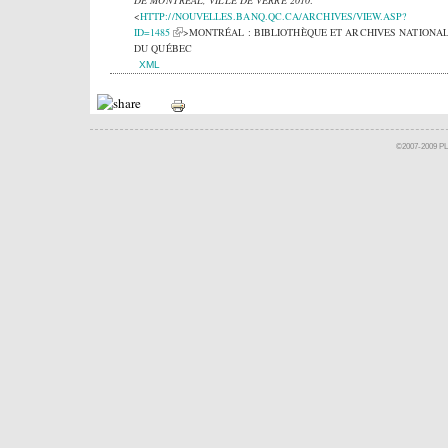
DE MONTRÉAL, VILLE DE VERRE 2010
.
<
HTTP://NOUVELLES.BANQ.QC.CA/ARCHIVES/VIEW.ASP?
ID=1485
>MONTRÉAL : BIBLIOTHÈQUE ET ARCHIVES NATIONA
DU QUÉBEC
XML
©2007-2009 