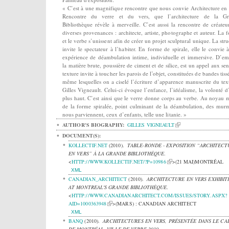
« C’est à une magnifique rencontre que nous convie Architecture en 
Rencontre du verre et du vers, que l’architecture de la Gr
Bibliothèque révèle à merveille. C’est aussi la rencontre de créateu
diverses provenances : architecte, artiste, photographe et auteur. La 
et le verbe s’unissent afin de créer un projet sculptural unique. La stru
invite le spectateur à l’habiter. En forme de spirale, elle le convie 
expérience de déambulation intime, individuelle et immersive. D’em
la matière brute, poussière de ciment et de silice, est un appel aux sen
texture invite à toucher les parois de l’objet, constituées de bandes tiss
même lesquelles on a ciselé l’écriture d’apparence manuscrite du tex
Gilles Vigneault. Celui-ci évoque l’enfance, l’idéalisme, la volonté d’
plus haut. C’est ainsi que le verre donne corps au verbe. Au noyau
de la forme spiralée, point culminant de la déambulation, des mur
nous parviennent, ceux d’enfants, telle une litanie. »
AUTHOR'S BIOGRAPHY:
GILLES VIGNEAULT
DOCUMENT(S):
KOLLECTIF.NET
(2010).
TABLE-RONDE - EXPOSITION “ARCHITECT
EN VERS” À LA GRANDE BIBLIOTHÈQUE
.
<
HTTP://WWW.KOLLECTIF.NET/?P=10986
>(21 MAI)MONTRÉAL
XML
CANADIAN_ARCHITECT
(2010).
ARCHITECTURE EN VERS EXHIBIT
AT MONTREAL'S GRANDE BIBLIOTHÈQUE
.
<
HTTP://WWW.CANADIANARCHITECT.COM/ISSUES/STORY.ASPX?
AID=1000363948
>(MARS) : CANADIAN ARCHITECT
XML
BANQ
(2010).
ARCHITECTURES EN VERS, PRÉSENTÉE DANS LE CA