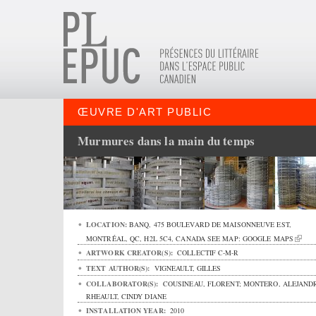
ŒUVRE D'ART PUBLIC
Murmures dans la main du temps
LOCATION:
BANQ,
475 BOULEVARD DE MAISONNEUVE EST
,
MONTRÉAL
,
QC
,
H2L 5C4
,
CANADA
SEE MAP:
GOOGLE MAPS
ARTWORK CREATOR(S):
COLLECTIF C-M-R
TEXT AUTHOR(S):
VIGNEAULT, GILLES
COLLABORATOR(S):
COUSINEAU, FLORENT; MONTERO, ALEJAND
RHEAULT, CINDY DIANE
INSTALLATION YEAR:
2010