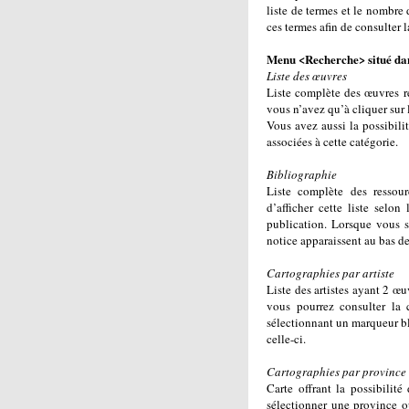
liste de termes et le nombre
ces termes afin de consulter l
Menu <Recherche> situé dan
Liste des œuvres
Liste complète des œuvres r
vous n’avez qu’à cliquer sur le
Vous avez aussi la possibilit
associées à cette catégorie.
Bibliographie
Liste complète des ressou
d’afficher cette liste se
publication. Lorsque vous s
notice apparaissent au bas de 
Cartographies par artiste
Liste des artistes ayant 2 œ
vous pourrez consulter la 
sélectionnant un marqueur ble
celle-ci.
Cartographies par province 
Carte offrant la possibilit
sélectionner une province o