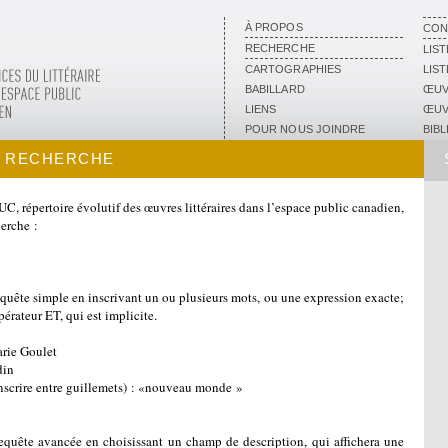
À PROPOS
CON
RECHERCHE
LIS
CARTOGRAPHIES
LIS
BABILLARD
ŒUV
LIENS
ŒUV
POUR NOUS JOINDRE
BIB
A RECHERCHE
 répertoire évolutif des œuvres littéraires dans l’espace public canadien,
herche :
uête simple en inscrivant un ou plusieurs mots, ou une expression exacte;
pérateur ET, qui est implicite.
ie Goulet
in
rire entre guillemets) : «nouveau monde »
quête avancée en choisissant un champ de description, qui affichera une