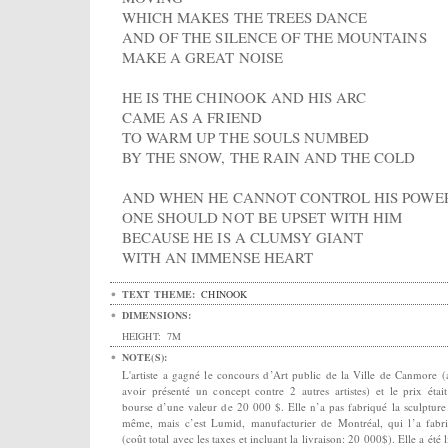
WHICH MAKES THE TREES DANCE
AND OF THE SILENCE OF THE MOUNTAINS
MAKE A GREAT NOISE
HE IS THE CHINOOK AND HIS ARC
CAME AS A FRIEND
TO WARM UP THE SOULS NUMBED
BY THE SNOW, THE RAIN AND THE COLD
AND WHEN HE CANNOT CONTROL HIS POWE
ONE SHOULD NOT BE UPSET WITH HIM
BECAUSE HE IS A CLUMSY GIANT
WITH AN IMMENSE HEART
TEXT THEME:
CHINOOK
DIMENSIONS:
HEIGHT:
7M
NOTE(S):
L'artiste a gagné le concours d’Art public de la Ville de Canmore (
avoir présenté un concept contre 2 autres artistes) et le prix étai
bourse d’une valeur de 20 000 $. Elle n’a pas fabriqué la sculpture 
même, mais c’est Lumid, manufacturier de Montréal, qui l’a fabr
(coût total avec les taxes et incluant la livraison: 20 000$). Elle a été 