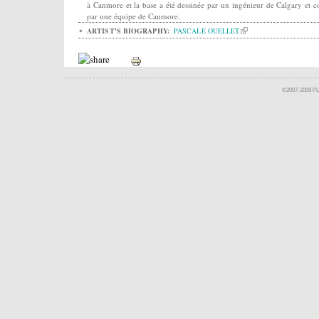
à Canmore et la base a été dessinée par un ingénieur de Calgary et c
par une équipe de Canmore.
ARTIST'S BIOGRAPHY:
PASCALE OUELLET
©2007-2009 