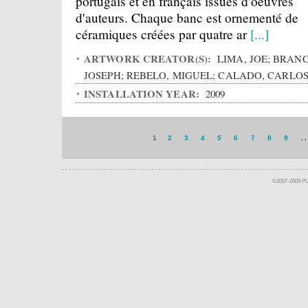
portugais et en français issues d'oeuvres
d'auteurs. Chaque banc est ornementé de
céramiques créées par quatre ar
[...]
ARTWORK CREATOR(S):
LIMA, JOE; BRANC
JOSEPH; REBELO, MIGUEL; CALADO, CARLO
INSTALLATION YEAR:
2009
1
2
3
4
5
6
7
8
9
©2007-2009 