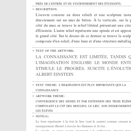
PRÈS DE L'ENTRÉE ET DU STATIONNEMENT DES ÉTUDIANTS.
DESCRIPTION:
L'oeuvre consiste en deux reliefs et une sculpture insta
directement sur un mur de béton. À la verticale, sur le p
côté du mur, se trouve le relief littéral présentant une cit
d'Einstein. L'autre relief représente une spirale et est appos
le grand côté. Sur le dessus de ce dernier se trouve la scul
composée d'un soleil, d'une lune et d'une structure métalliq
TEXT OF THE ARTWORK:
LA CONNAISSANCE EST LIMITÉE, TANDIS 
L'IMAGINATION ENGLOBE LE MONDE ENTI
STIMULE LE PROGRÈS, SUSCITE L'ÉVOLUTI
ALBERT EINSTEIN.
TEXT THEME:
L'IMAGINATION EST PLUS IMPORTANTE QUE LA
CONNAISSANCE
ARTWORK THEME:
CONVERGENCE DES SIGNES ET PAR EXTENSION DES TROIS ÉLÉM
COMPOSANT LE CFP DES MOULINS: LE LIEU, SON ENSEIGNEMENT
LES ÉLÈVES
NOTE(S):
Le four représente à la fois le lieu (soit le centre) comme creuset e
enseignement illustré à travers les flammes et le feu.
La spirale, ce signe ancien emprunté à la préhistoire, devient dan