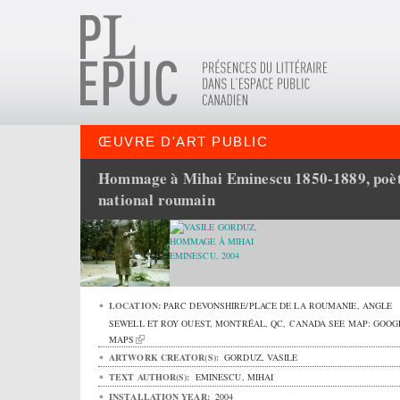
ŒUVRE D'ART PUBLIC
Hommage à Mihai Eminescu 1850-1889, poè
national roumain
LOCATION:
PARC DEVONSHIRE/PLACE DE LA ROUMANIE,
ANGLE
SEWELL ET ROY OUEST
,
MONTRÉAL
,
QC
,
CANADA
SEE MAP:
GOOG
MAPS
ARTWORK CREATOR(S):
GORDUZ, VASILE
TEXT AUTHOR(S):
EMINESCU, MIHAI
INSTALLATION YEAR:
2004