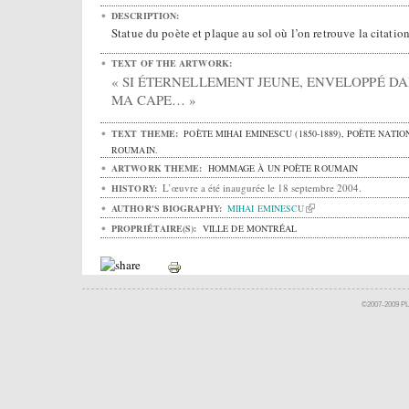
DESCRIPTION:
Statue du poète et plaque au sol où l’on retrouve la citation
TEXT OF THE ARTWORK:
« SI ÉTERNELLEMENT JEUNE, ENVELOPPÉ D
MA CAPE… »
TEXT THEME:
POÈTE MIHAI EMINESCU (1850-1889), POÈTE NATIO
ROUMAIN.
ARTWORK THEME:
HOMMAGE À UN POÈTE ROUMAIN
L’œuvre a été inaugurée le 18 septembre 2004.
HISTORY:
AUTHOR'S BIOGRAPHY:
MIHAI EMINESCU
PROPRIÉTAIRE(S):
VILLE DE MONTRÉAL
©2007-2009 