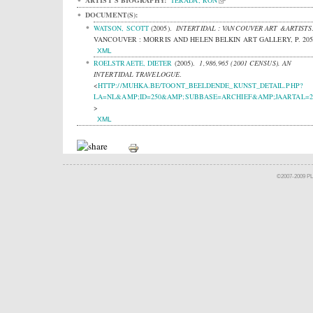
ARTIST'S BIOGRAPHY:
TERADA, RON
DOCUMENT(S):
WATSON, SCOTT
(2005).
INTERTIDAL : VANCOUVER ART &ARTISTS
VANCOUVER : MORRIS AND HELEN BELKIN ART GALLERY, P. 20
XML
ROELSTRAETE, DIETER
(2005).
1,986,965 (2001 CENSUS). AN
INTERTIDAL TRAVELOGUE
.
<
HTTP://MUHKA.BE/TOONT_BEELDENDE_KUNST_DETAIL.PHP?
LA=NL&AMP;ID=250&AMP;SUBBASE=ARCHIEF&AMP;JAARTAL=2
>
XML
©2007-2009 