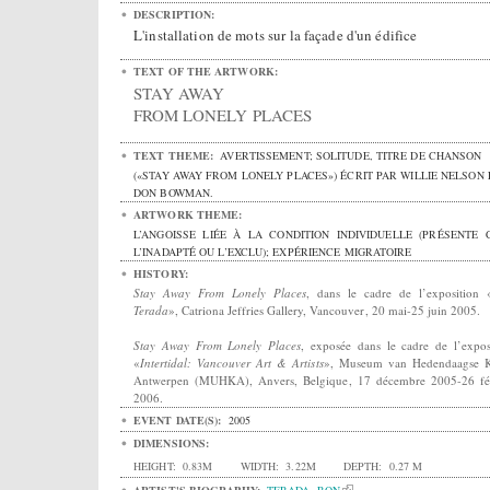
DESCRIPTION:
L'installation de mots sur la façade d'un édifice
TEXT OF THE ARTWORK:
STAY AWAY
FROM LONELY PLACES
TEXT THEME:
AVERTISSEMENT; SOLITUDE, TITRE DE CHANSON
(«STAY AWAY FROM LONELY PLACES») ÉCRIT PAR WILLIE NELSON 
DON BOWMAN.
ARTWORK THEME:
L’ANGOISSE LIÉE À LA CONDITION INDIVIDUELLE (PRÉSENTE 
L’INADAPTÉ OU L’EXCLU); EXPÉRIENCE MIGRATOIRE
HISTORY:
Stay Away From Lonely Places
, dans le cadre de l’exposition 
Terada
», Catriona Jeffries Gallery, Vancouver, 20 mai-25 juin 2005.
Stay Away From Lonely Places
, exposée dans le cadre de l’expos
«
Intertidal: Vancouver Art & Artists
», Museum van Hedendaagse K
Antwerpen (MUHKA), Anvers, Belgique, 17 décembre 2005-26 fé
2006.
EVENT DATE(S):
2005
DIMENSIONS:
HEIGHT:
0.83M
WIDTH:
3.22M
DEPTH:
0.27 M