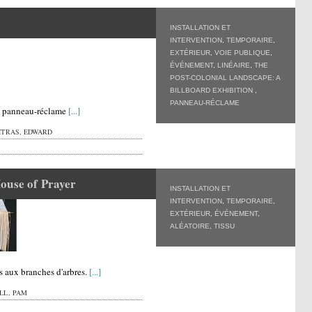
INSTALLATION ET
INTERVENTION
,
TEMPORAIRE
,
EXTÉRIEUR
,
VOIE PUBLIQUE
,
ÉVÉNEMENT
,
LINÉAIRE
,
THE
POST-COLONIAL LANDSCAPE: A
BILLBOARD EXHIBITION
,
PANNEAU-RÉCLAME
n panneau-réclame
[...]
ITRAS, EDWARD
ouse of Prayer
INSTALLATION ET
INTERVENTION
,
TEMPORAIRE
,
EXTÉRIEUR
,
ÉVÉNEMENT
,
ALÉATOIRE
,
TISSU
 aux branches d'arbres.
[...]
LL, PAM