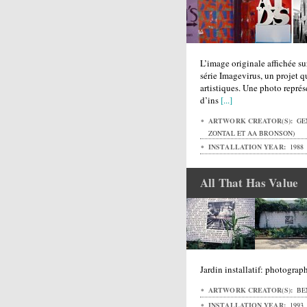
L’image originale affichée su
série Imagevirus, un projet q
artistiques. Une photo repré
d’ins
[...]
ARTWORK CREATOR(S):
GEN
ZONTAL ET AA BRONSON)
INSTALLATION YEAR:
1988
All That Has Value
Jardin installatif: photograp
ARTWORK CREATOR(S):
BE
INSTALLATION YEAR:
1993