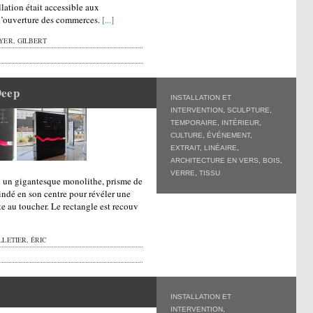
llation était accessible aux
 d’ouverture des commerces.
[...]
YER, GILBERT
Deep
INSTALLATION ET
INTERVENTION
,
SCULPTURE
,
TEMPORAIRE
,
INTÉRIEUR
,
CULTURE
,
ÉVÉNEMENT
,
EXTRAIT
,
LINÉAIRE
,
ARCHITECTURE EN VERS
,
BOIS
,
VERRE
,
TISSU
en un gigantesque monolithe, prisme de
cindé en son centre pour révéler une
te au toucher. Le rectangle est recouv
LETIER, ÉRIC
INSTALLATION ET
INTERVENTION
,