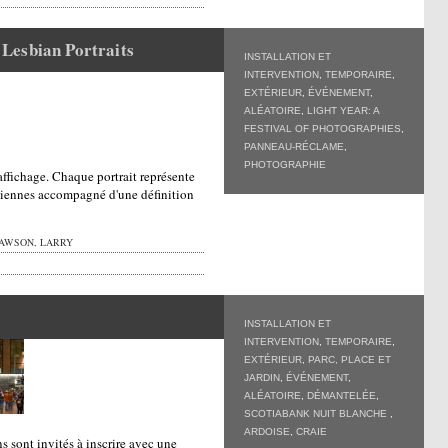
Lesbian Portraits
INSTALLATION ET
INTERVENTION
,
TEMPORAIRE
,
EXTÉRIEUR
,
ÉVÉNEMENT
,
ALÉATOIRE
,
LIGHT YEAR: A
FESTIVAL OF PHOTOGRAPHIES
,
PANNEAU-RÉCLAME
,
PHOTOGRAPHIE
ffichage. Chaque portrait représente
sbiennes accompagné d'une définition
AWSON, LARRY
INSTALLATION ET
INTERVENTION
,
TEMPORAIRE
,
EXTÉRIEUR
,
PARC, PLACE ET
JARDIN
,
ÉVÉNEMENT
,
ALÉATOIRE
,
DÉMANTELÉE
,
SCOTIABANK NUIT BLANCHE
,
ARDOISE
,
CRAIE
s sont invités à inscrire avec une