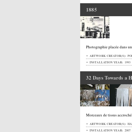
1885
Photographie placée dans u
ARTWORK CREATOR(S):
PO
INSTALLATION YEAR:
1993
32 Days Towards a H
Morceaux de tissus accrochés
ARTWORK CREATOR(S):
HA
INSTALLATION YEAR:
2007