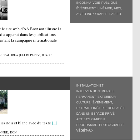
INCONNU
,
VOIE PUBLIQUE
,
ÉVÉNEMENT
,
LINÉAIRE
,
AIDS
,
ACIER INOXYDABLE
,
PAPIER
r le site web d’AA Bronson illustre la
ui a apparut dans les publications
sentant la campagne internationale
ERAL IDEA (FELIX PARTZ, JORGE
INSTALLATION ET
INTERVENTION
,
MURALE
,
PERMANENT
,
EXTÉRIEUR
,
CULTURE
,
ÉVÉNEMENT
,
EXTRAIT
,
LINÉAIRE
,
DÉPLACÉE
DANS UN ESPACE PRIVÉ
,
ARTIST'S GARDEN
hies noir et blanc avec du texte
[...]
PROGRAMME
,
PHOTOGRAPHIE
,
VÉGÉTAUX
NNER, RON