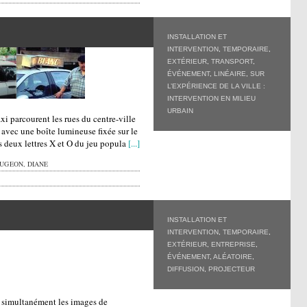
INSTALLATION ET
INTERVENTION
,
TEMPORAIRE
,
EXTÉRIEUR
,
TRANSPORT
,
ÉVÉNEMENT
,
LINÉAIRE
,
SUR
L’EXPÉRIENCE DE LA VILLE :
INTERVENTION EN MILIEU
URBAIN
xi parcourent les rues du centre-ville
 avec une boîte lumineuse fixée sur le
es deux lettres X et O du jeu popula
[...]
UGEON, DIANE
INSTALLATION ET
INTERVENTION
,
TEMPORAIRE
,
EXTÉRIEUR
,
ENTREPRISE
,
ÉVÉNEMENT
,
ALÉATOIRE
,
DIFFUSION
,
PROJECTEUR
t simultanément les images de