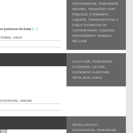
PHOTOGRAPHIE
,
TEMPORAIRE
,
INCONNU
,
TRANSPORT
,
VOIE
PUBLIQUE
,
ÉVÉNEMENT
,
LINÉAIRE
,
TRANSPOSITIONS: A
PUBLIC EXHIBITION OF
 un panneau-réclame
[...]
CONTEMPORARY CANADIAN
PHOTOGRAPHY
,
PANNEAU-
UNDERS, JOYAN
RÉCLAME
SCULPTURE
,
TEMPORAIRE
,
EXTÉRIEUR
,
CULTURE
,
ÉVÉNEMENT
,
ALÉATOIRE
,
NÉON
,
BOIS
,
SABLE
STENTEUFEL, DEETER
INSTALLATION ET
INTERVENTION
,
TEMPORAIRE
,