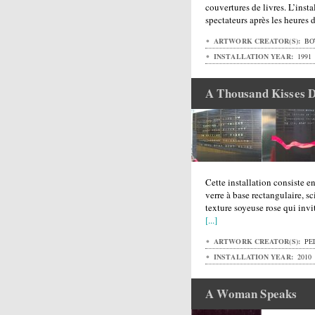
couvertures de livres. L’insta
spectateurs après les heures
ARTWORK CREATOR(S):
BO
INSTALLATION YEAR:
1991
A Thousand Kisses 
Cette installation consiste 
verre à base rectangulaire, s
texture soyeuse rose qui invi
[...]
ARTWORK CREATOR(S):
PEL
INSTALLATION YEAR:
2010
A Woman Speaks