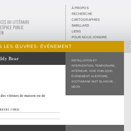
À PROPOS
RECHERCHE
CARTOGRAPHIES
BABILLARD
LIENS
POUR NOUS JOINDRE
 LES ŒUVRES: ÉVÉNEMENT
ddy Bear
INSTALLATION ET
INTERVENTION
,
TEMPORAIRE
,
INTÉRIEUR
,
VOIE PUBLIQUE
,
ÉVÉNEMENT
,
ALÉATOIRE
,
SCOTIABANK NUIT BLANCHE
,
NÉON
 des vitrines de maison ou de
RRERI, CHRIS