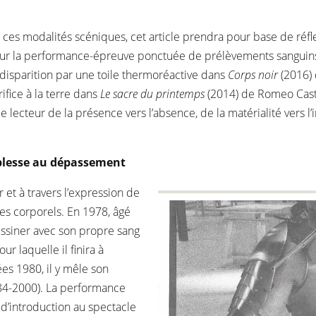
nt ces modalités scéniques, cet article prendra pour base de réf
n sur la performance-épreuve ponctuée de prélèvements sangui
isparition par une toile thermoréactive dans
Corps noir
(2016) 
fice à la terre dans
Le sacre du printemps
(2014) de Romeo Caste
lecteur de la présence vers l’absence, de la matérialité vers l’
aiblesse au dépassement
r et à travers l’expression de
ides corporels. En 1978, âgé
essiner avec son propre sang
ur laquelle il finira à
nées 1980, il y mêle son
84-2000). La performance
t d’introduction au spectacle