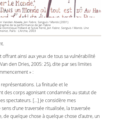
en Vanden Abeele,
Jan Fabre, Sanguis / Mantis
(2001)
raphie de la performance de Jan Fabre
de Dominique Frétard et Sylvie Ferré,
Jan Fabre. Sanguis / Mantis. Une
rmance
, Paris : L’Arche, 2003
t.
offrant ainsi aux yeux de tous sa vulnérabilité
 Van den Dries, 2005: 25), dite par ses limites
commencement » :
représentations. La finitude et le
nt des corps agonisant condamnés au statut de
des spectateurs. […] Je considère mes
sens d’une traversée ritualisée, la traversée
ire, de quelque chose à quelque chose d’autre, un