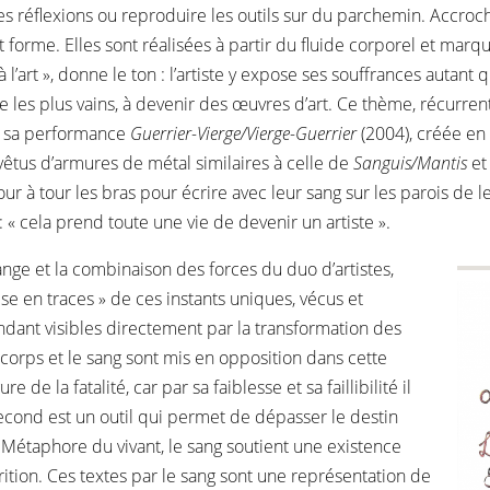
 ses réflexions ou reproduire les outils sur du parchemin. Accroc
 forme. Elles sont réalisées à partir du fluide corporel et mar
 l’art », donne le ton : l’artiste y expose ses souffrances autant 
es plus vains, à devenir des œuvres d’art. Ce thème, récurrent 
s sa performance
Guerrier-Vierge/Vierge-Guerrier
(2004), créée en
vêtus d’armures de métal similaires à celle de
Sanguis/Mantis
et
ur à tour les bras pour écrire avec leur sang sur les parois de 
: « cela prend toute une vie de devenir un artiste ».
nge et la combinaison des forces du duo d’artistes,
se en traces » de ces instants uniques, vécus et
rendant visibles directement par la transformation des
corps et le sang sont mis en opposition dans cette
de la fatalité, car par sa faiblesse et sa faillibilité il
second est un outil qui permet de dépasser le destin
. Métaphore du vivant, le sang soutient une existence
tion. Ces textes par le sang sont une représentation de