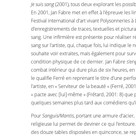
Je suis sang
(2001), tous deux explorant les possibi
En 2001, Jan Fabre met en effet à l’épreuve les l
Festival international d’art vivant Polysonneries à
d’enregistrements de traces, textuelles et pictura
sang. Une infirmière est présente pour réaliser 
sang sur l’artiste, qui, chaque fois, lui indique l
souhaite voir extraites, mais également pour survei
condition physique de ce dernier. Jan Fabre s’eng
combat intérieur qui dure plus de six heures, en
le qualifie Ferré en reprenant le titre d’une pe
l’artiste, en « Serviteur de la beauté » (Ferré, 200
« pacte avec [lui]-même » (Frétard, 2001: 8) que
quelques semaines plus tard aux comédiens qu’
Pour
Sanguis/Mantis
, portant une armure d’acier,
religieuse lui permet de deviner ce qui l’entoure. 
des douze tables disposées en quinconce, se repér