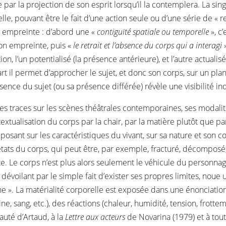
e par la projection de son esprit lorsqu’il la contemplera. La si
le, pouvant être le fait d’une action seule ou d’une série de « ret
ne empreinte : d’abord une «
contiguïté spatiale ou temporelle
», c’
 son empreinte, puis «
le retrait et l’absence du corps qui a interagi
»
n, l’un potentialisé (la présence antérieure), et l’autre actualis
part il permet d’approcher le sujet, et donc son corps, sur un pl
nce du sujet (ou sa présence différée) révèle une visibilité ind
s traces sur les scènes théâtrales contemporaines, ses modalités
extualisation du corps par la chair, par la matière plutôt que par
osant sur les caractéristiques du vivant, sur sa nature et son co
 états du corps, qui peut être, par exemple, fracturé, décomposé
. Le corps n’est plus alors seulement le véhicule du personnage 
 dévoilant par le simple fait d’exister ses propres limites, noue u
ne ». La matérialité corporelle est exposée dans une énonciatio
ine, sang, etc.), des réactions (chaleur, humidité, tension, frotte
uauté d’Artaud, à la
Lettre aux acteurs
de Novarina (1979) et à tout