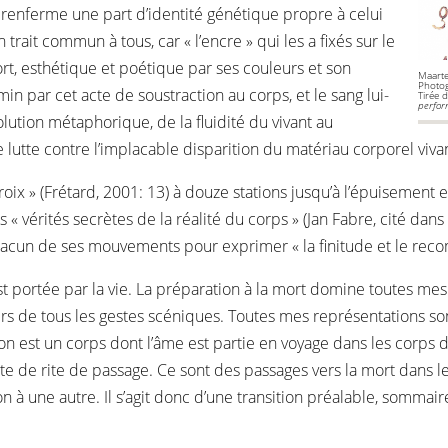
de renferme une part d’identité génétique propre à celui
 trait commun à tous, car « l’encre » qui les a fixés sur le
rt, esthétique et poétique par ses couleurs et son
Maart
Photog
in par cet acte de soustraction au corps, et le sang lui-
Tirée 
perfo
ution métaphorique, de la fluidité du vivant au
lutte contre l’implacable disparition du matériau corporel vivan
x » (Frétard, 2001: 13) à douze stations jusqu’à l’épuisement et 
 « vérités secrètes de la réalité du corps » (Jan Fabre, cité dans
chacun de ses mouvements pour exprimer « la finitude et le re
est portée par la vie. La préparation à la mort domine toutes mes 
de tous les gestes scéniques. Toutes mes représentations so
ion est un corps dont l’âme est partie en voyage dans les corps 
e de rite de passage. Ce sont des passages vers la mort dans le 
on à une autre. Il s’agit donc d’une transition préalable, somma