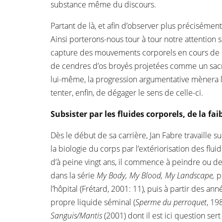
substance même du discours.
Partant de là, et afin d’observer plus préciséme
Ainsi porterons-nous tour à tour notre attentio
capture des mouvements corporels en cours de d
de cendres d’os broyés projetées comme un sacri
lui-même, la progression argumentative mènera le 
tenter, enfin, de dégager le sens de celle-ci.
Subsister par les fluides corporels, de la f
Dès le début de sa carrière, Jan Fabre travaille su
la biologie du corps par l’extériorisation des flu
d’à peine vingt ans, il commence à peindre ou d
dans la série
My Body, My Blood, My Landscape,
po
l’hôpital (Frétard, 2001: 11), puis à partir des an
propre liquide séminal (
Sperme du perroquet
, 19
Sanguis/Mantis
(2001) dont il est ici question ser