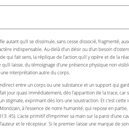
 autant qu’il se dissimule, sans cesse dissocié, fragmenté, auscul
tère indispensable. Au-delà d’un désir ou d’un besoin d’ostens
i fait sens, la réplique de l’action qu’il y opère et de la réactio
te qu’il laisse, du témoignage d’une présence physique non visibl
 une interprétation autre du corps.
u indirect entre un corps ou une substance et un support qui gar
t jour quasi immédiatement, dès l’apparition de la trace, car sa 
stigmate, exprimant dès lors une soustraction. Et c’est cette i
ondzain, à l’essence de notre humanité, qui repose en partie, et
13: 45). L’acte primitif d’imprimer sa main sur la paroi d’une c
 l’auteur et le récepteur. Si le premier laisse une marque de son 