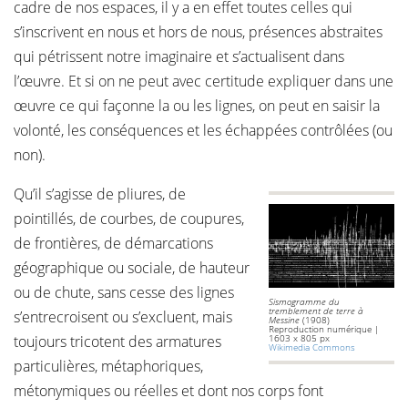
cadre de nos espaces, il y a en effet toutes celles qui
s’inscrivent en nous et hors de nous, présences abstraites
qui pétrissent notre imaginaire et s’actualisent dans
l’œuvre. Et si on ne peut avec certitude expliquer dans une
œuvre ce qui façonne la ou les lignes, on peut en saisir la
volonté, les conséquences et les échappées contrôlées (ou
non).
Qu’il s’agisse de pliures, de
pointillés, de courbes, de coupures,
de frontières, de démarcations
géographique ou sociale, de hauteur
ou de chute, sans cesse des lignes
Sismogramme du
tremblement de terre à
s’entrecroisent ou s’excluent, mais
Messine
(1908)
Reproduction numérique |
toujours tricotent des armatures
1603 x 805 px
Wikimedia Commons
particulières, métaphoriques,
métonymiques ou réelles et dont nos corps font