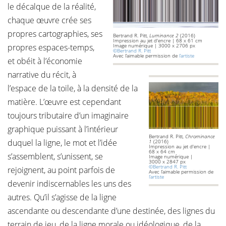
le décalque de la réalité,
chaque œuvre crée ses
propres cartographies, ses
Bertrand R. Pitt,
Luminance 2
(2016)
Impression au jet d'encre | 68 x 61 cm
propres espaces-temps,
Image numérique | 3000 x 2706 px
©Bertrand R. Pitt
Avec l’aimable permission de
l’artiste
et obéit à l’économie
narrative du récit, à
l’espace de la toile, à la densité de la
matière. L’œuvre est cependant
toujours tributaire d’un imaginaire
graphique puissant à l’intérieur
Bertrand R. Pitt,
Chrominance
duquel la ligne, le mot et l’idée
1
(2016)
Impression au jet d'encre |
68 x 64 cm
s’assemblent, s’unissent, se
Image numérique |
3000 x 2847 px
©Bertrand R. Pitt
rejoignent, au point parfois de
Avec l’aimable permission de
l’artiste
devenir indiscernables les uns des
autres. Qu’il s’agisse de la ligne
ascendante ou descendante d’une destinée, des lignes du
terrain de jeu, de la ligne morale ou idéologique, de la