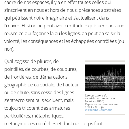
cadre de nos espaces, il y a en effet toutes celles qui
s’inscrivent en nous et hors de nous, présences abstraites
qui pétrissent notre imaginaire et s’actualisent dans
l’œuvre. Et si on ne peut avec certitude expliquer dans une
œuvre ce qui façonne la ou les lignes, on peut en saisir la
volonté, les conséquences et les échappées contrôlées (ou
non).
Qu’il s’agisse de pliures, de
pointillés, de courbes, de coupures,
de frontières, de démarcations
géographique ou sociale, de hauteur
ou de chute, sans cesse des lignes
Sismogramme du
tremblement de terre à
s’entrecroisent ou s’excluent, mais
Messine
(1908)
Reproduction numérique |
toujours tricotent des armatures
1603 x 805 px
Wikimedia Commons
particulières, métaphoriques,
métonymiques ou réelles et dont nos corps font