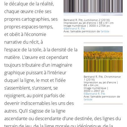
le décalque de la réalité,
chaque œuvre crée ses
propres cartographies, ses
Bertrand R. Pitt,
Luminance 2
(2016)
Impression au jet d'encre | 68 x 61 cm
propres espaces-temps,
Image numérique | 3000 x 2706 px
©Bertrand R. Pitt
Avec l’aimable permission de
l’artiste
et obéit à l’économie
narrative du récit, à
l’espace de la toile, à la densité de la
matière. L’œuvre est cependant
toujours tributaire d’un imaginaire
graphique puissant à l’intérieur
Bertrand R. Pitt,
Chrominance
duquel la ligne, le mot et l’idée
1
(2016)
Impression au jet d'encre |
68 x 64 cm
s’assemblent, s’unissent, se
Image numérique |
3000 x 2847 px
©Bertrand R. Pitt
rejoignent, au point parfois de
Avec l’aimable permission de
l’artiste
devenir indiscernables les uns des
autres. Qu’il s’agisse de la ligne
ascendante ou descendante d’une destinée, des lignes du
terrain de jeu, de la ligne morale ou idéologique, de la