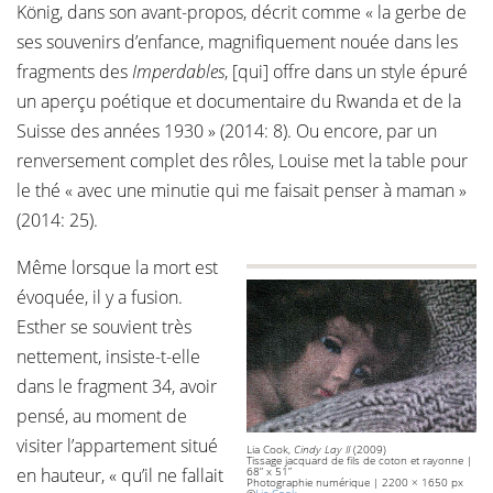
König, dans son avant-propos, décrit comme « la gerbe de
ses souvenirs d’enfance, magnifiquement nouée dans les
fragments des
Imperdables
, [qui] offre dans un style épuré
un aperçu poétique et documentaire du Rwanda et de la
Suisse des années 1930 » (2014: 8). Ou encore, par un
renversement complet des rôles, Louise met la table pour
le thé « avec une minutie qui me faisait penser à maman »
(2014: 25).
Même lorsque la mort est
évoquée, il y a fusion.
Esther se souvient très
nettement, insiste-t-elle
dans le fragment 34, avoir
pensé, au moment de
visiter l’appartement situé
Lia Cook,
Cindy Lay II
(2009)
Tissage jacquard de fils de coton et rayonne |
en hauteur, « qu’il ne fallait
68” x 51”
Photographie numérique | 2200 × 1650 px