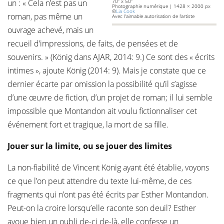
un : « Cela n’est pas un
70” x 50”
Photographie numérique | 1428 × 2000 px
©
Lia Cook
roman, pas même un
Avec l'aimable autorisation de l’artiste
ouvrage achevé, mais un
recueil d’impressions, de faits, de pensées et de
souvenirs. » (König dans AJAR, 2014: 9.) Ce sont des « écrits
intimes », ajoute König (2014: 9). Mais je constate que ce
dernier écarte par omission la possibilité qu’il s’agisse
d’une œuvre de fiction, d’un projet de roman; il lui semble
impossible que Montandon ait voulu fictionnaliser cet
événement fort et tragique, la mort de sa fille.
Jouer sur la limite, ou se jouer des limites
La non-fiabilité de Vincent König ayant été établie, voyons
ce que l’on peut attendre du texte lui-même, de ces
fragments qui n’ont pas été écrits par Esther Montandon.
Peut-on la croire lorsqu’elle raconte son deuil? Esther
avoue bien un oubli de-ci de-là, elle confesse un