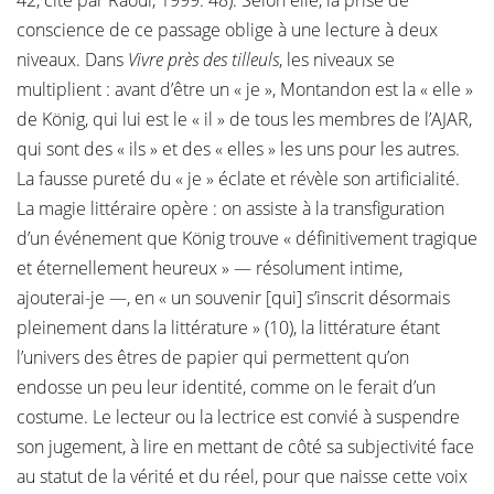
42, cité par Raoul, 1999: 48). Selon elle, la prise de
conscience de ce passage oblige à une lecture à deux
niveaux. Dans
Vivre près des tilleuls
, les niveaux se
multiplient : avant d’être un « je », Montandon est la « elle »
de König, qui lui est le « il » de tous les membres de l’AJAR,
qui sont des « ils » et des « elles » les uns pour les autres.
La fausse pureté du « je » éclate et révèle son artificialité.
La magie littéraire opère : on assiste à la transfiguration
d’un événement que König trouve « définitivement tragique
et éternellement heureux » — résolument intime,
ajouterai-je —, en « un souvenir [qui] s’inscrit désormais
pleinement dans la littérature » (10), la littérature étant
l’univers des êtres de papier qui permettent qu’on
endosse un peu leur identité, comme on le ferait d’un
costume. Le lecteur ou la lectrice est convié à suspendre
son jugement, à lire en mettant de côté sa subjectivité face
au statut de la vérité et du réel, pour que naisse cette voix