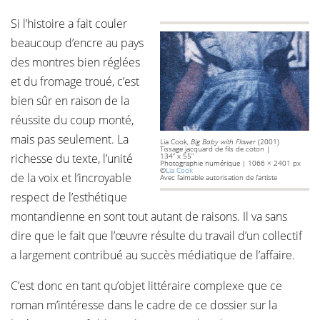
Si l’histoire a fait couler
beaucoup d’encre au pays
des montres bien réglées
et du fromage troué, c’est
bien sûr en raison de la
réussite du coup monté,
mais pas seulement. La
Lia Cook,
Big Baby with Flower
(2001)
Tissage jacquard de fils de coton |
richesse du texte, l’unité
134” x 55”
Photographie numérique | 1066 × 2401 px
©
Lia Cook
de la voix et l’incroyable
Avec l’aimable autorisation de l’artiste
respect de l’esthétique
montandienne en sont tout autant de raisons. Il va sans
dire que le fait que l’œuvre résulte du travail d’un collectif
a largement contribué au succès médiatique de l’affaire.
C’est donc en tant qu’objet littéraire complexe que ce
roman m’intéresse dans le cadre de ce dossier sur la