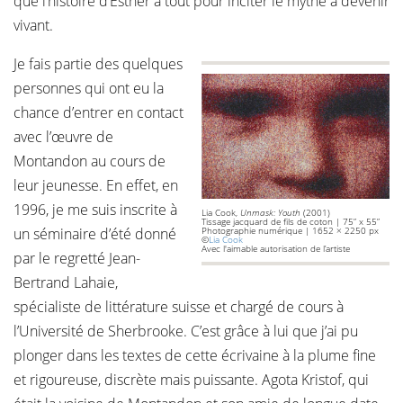
que l’histoire d’Esther a tout pour inciter le mythe à devenir
vivant.
Je fais partie des quelques
personnes qui ont eu la
chance d’entrer en contact
avec l’œuvre de
Montandon au cours de
leur jeunesse. En effet, en
1996, je me suis inscrite à
Lia Cook,
Unmask: Youth
(2001)
Tissage jacquard de fils de coton | 75” x 55”
un séminaire d’été donné
Photographie numérique | 1652 × 2250 px
©
Lia Cook
Avec l'aimable autorisation de l’artiste
par le regretté Jean-
Bertrand Lahaie,
spécialiste de littérature suisse et chargé de cours à
l’Université de Sherbrooke. C’est grâce à lui que j’ai pu
plonger dans les textes de cette écrivaine à la plume fine
et rigoureuse, discrète mais puissante. Agota Kristof, qui