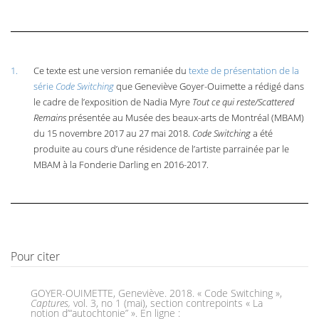
1.
Ce texte est une version remaniée du
texte de présentation de la
série
Code Switching
que Geneviève Goyer-Ouimette a rédigé dans
le cadre de l’exposition de Nadia Myre
Tout ce qui reste/Scattered
Remains
présentée au Musée des beaux-arts de Montréal (MBAM)
du 15 novembre 2017 au 27 mai 2018.
Code Switching
a été
produite au cours d’une résidence de l’artiste parrainée par le
MBAM à la Fonderie Darling en 2016-2017.
Pour citer
GOYER-OUIMETTE, Geneviève. 2018. « Code Switching »,
Captures,
vol. 3, no 1 (mai), section contrepoints « La
notion d’“autochtonie” ». En ligne :