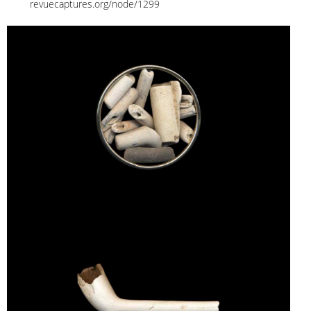
revuecaptures.org/node/1299
CERCLE