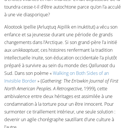
toundra cesse-t-il d’être autochtone parce qu’on l’a acculé
à une vie diasporique?
Alootook Ipellie (Arluqtuq Aipilik en inuktitut) a vécu son
enfance et sa jeunesse durant une période de grands
changements dans l’Arctique. Si son grand-père l’a initié
aux
unikkaaptuat
, ces histoires renfermant la tradition
intellectuelle inuite, son éducation occidentale l’a plutôt
préparé à survivre au sein du monde des
Qallunaat
du
Sud. Dans son poème «
Walking on Both Sides of an
Invisible Border
» (
Gathering: The En’owkin Journal of First
North American Peoples. A Retrospective
, 1999), cette
ambivalence entre deux héritages est assimilée à une
condamnation à la torture pour un être innocent. Pour
surmonter ce tiraillement intérieur, une seule solution :
devenir un agile chorégraphe sautillant d’une culture à
l’autre.