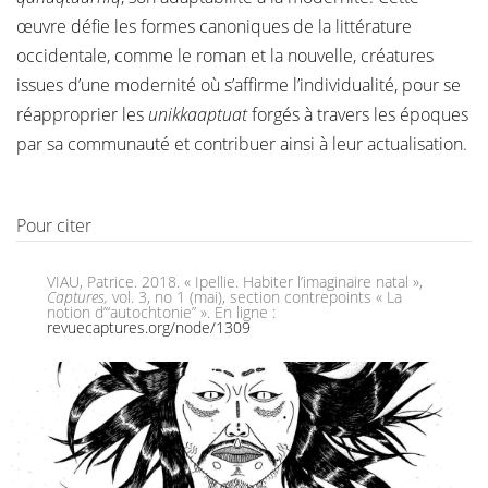
œuvre défie les formes canoniques de la littérature
occidentale, comme le roman et la nouvelle, créatures
issues d’une modernité où s’affirme l’individualité, pour se
réapproprier les
unikkaaptuat
forgés à travers les époques
par sa communauté et contribuer ainsi à leur actualisation.
Pour citer
VIAU, Patrice. 2018. « Ipellie. Habiter l’imaginaire natal »,
Captures,
vol. 3, no 1 (mai), section contrepoints « La
notion d’“autochtonie” ». En ligne :
revuecaptures.org/node/1309