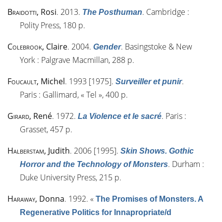
Braidotti
, Rosi
. 2013.
. Cambridge :
The Posthuman
Polity Press, 180 p.
Colebrook
, Claire
. 2004.
. Basingstoke & New
Gender
York : Palgrave Macmillan, 288 p.
Foucault
, Michel
. 1993 [1975].
.
Surveiller et punir
Paris : Gallimard, « Tel », 400 p.
Girard
, René
. 1972.
. Paris :
La Violence et le sacré
Grasset, 457 p.
Halberstam
, Judith
. 2006 [1995].
Skin Shows. Gothic
. Durham :
Horror and the Technology of Monsters
Duke University Press, 215 p.
Haraway
, Donna
. 1992.
«
The Promises of Monsters. A
Regenerative Politics for Innapropriate/d