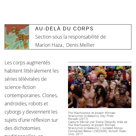
AU-DELÀ DU CORPS
Section sous la responsabilité de
Marion Haza
,
Denis Mellier
Les corps augmentés
habitent littéralement les
séries télévisées de
science-fiction
contemporaines. Clones,
androïdes, robots et
cyborgs y deviennent les
The Wachowskis et Joseph Michael
Straczynski (créateurs),
Gay Pride
sujets d’une réflexion sur
Parade
(2017)
Capture d’écran par Elaine Després, tirée de
The Wachowskis et Joseph Michael
des dichotomies
Straczynski (créateurs), « Isolated Above,
Connected Below » (S02E06),
Sense8
, États-
Unis, 2017