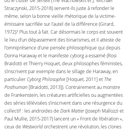
ou le
cluster
de
Sense8
(The Wachowskis et J. Michael
Straczynski, 2015-2018) servent-ils juste à refonder le
même, selon la bonne vieille rhétorique de la victime-
émissaire sacrifiée sur l’autel de la différence (Girard,
1972)? Plus tout à fait. Car désormais le corps est souvent
le lieu d’un dépassement des binarismes, et il atteste de
l’omniprésence d’une pensée philosophique qui depuis
Donna Haraway et le manifeste cyborg a essaimé (Rosi
Braidotti et Thierry Hoquet, deux philosophes féministes,
s’inscrivent par exemple dans le sillage de Haraway, en
particulier
Cyborg Philosophie
[Hoquet, 2011] et
The
Posthuman
[Braidotti, 2013]). Contrairement au monstre
de Frankenstein, les créatures artificielles ou augmentées
des séries télévisées s’inscrivent dans une résurgence du
collectif : les androïdes de
Dark Matter
(Joseph Mallozzi et
Paul Mullie, 2015-2017) lancent un « Front de libération »,
ceux de
Westworld
orchestrent une révolution, les clones