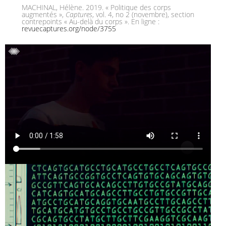
MACHINAL, Hélène. 2019. « Politique des corps
augmentés »,
Captures
, vol. 4, no 2 (novembre), section
contrepoints « Au-delà du corps ». En ligne :
revuecaptures.org/node/3755
THE
SISTRAS