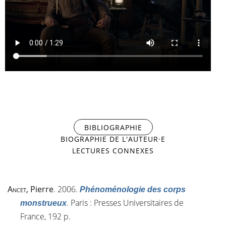
LE VIOL DE
DOLORES
BIBLIOGRAPHIE
(ONGLET ACTIF)
BIOGRAPHIE DE L'AUTEUR·E
LECTURES CONNEXES
Ancet
, Pierre
. 2006.
Phénoménologie des corps
. Paris : Presses Universitaires de
monstrueux
France, 192 p.