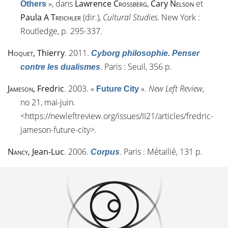
»
, dans
Lawrence
Crossberg
,
Cary
Nelson
et
Others
Paula A
Treichler
(dir.),
Cultural Studies
. New York :
Routledge, p. 295-337.
Hoquet
, Thierry
. 2011.
Cyborg philosophie. Penser
. Paris : Seuil, 356 p.
contre les dualismes
Jameson
, Fredric
. 2003.
«
»
.
New Left Review
,
Future City
n
o
21, mai-juin.
<
https://newleftreview.org/issues/II21/articles/fredric-
jameson-future-city
>.
Nancy
, Jean-Luc
. 2006.
. Paris : Métailié, 131 p.
Corpus