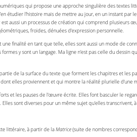
mériques qui propose une approche singulière des textes littér
d’en étudier l’histoire mais de mettre au jour, en un instant par l
a
est aussi un processus de création qui comprend plusieurs œu
géométriques, froides, dénuées d’expression personnelle.
t une finalité en tant que telle, elles sont aussi un mode de co
es formes y sont un langage. Ma ligne n’est pas celle du dessin qu
rtie de la surface du texte que forment les chapitres et les par
dont elles proviennent et qui montre la réalité plurielle d’un
orts et les pauses de l’œuvre écrite. Elles font basculer le rega
. Elles sont diverses pour un même sujet qu’elles transcrivent, à
 littéraire, à partir de la
Matrice
(suite de nombres correspond