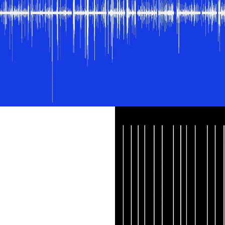
OLA
S