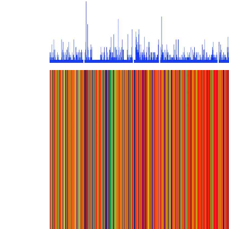
HISTO J. K.
AL
ZOLA