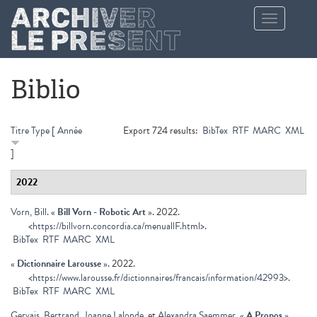
Aller au contenu principal
Toggle
navigation
Biblio
Titre
Type
[
Année
Export 724 results:
BibTex
RTF
MARC
XML
]
2022
Vorn, Bill
.
«
Bill Vorn - Robotic Art
»
. 2022.
<
https://billvorn.concordia.ca/menuallF.html
>.
BibTex
RTF
MARC
XML
«
Dictionnaire Larousse
»
. 2022.
<
https://www.larousse.fr/dictionnaires/francais/information/42993
>.
BibTex
RTF
MARC
XML
Gervais, Bertrand
,
Joanne Lalonde
, et
Alexandra Saemmer
.
«
A Propos
»
.