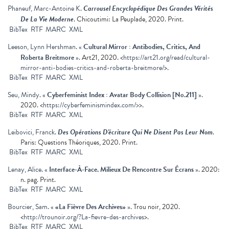
Phaneuf, Marc-Antoine K
.
Carrousel Encyclopédique Des Grandes Vérités
De La Vie Moderne
. Chicoutimi: La Peuplade, 2020. Print.
BibTex
RTF
MARC
XML
Leeson, Lynn Hershman
.
«
Cultural Mirror : Antibodies, Critics, And
Roberta Breitmore
»
. Art21, 2020. <
https://art21.org/read/cultural-
mirror-anti-bodies-critics-and-roberta-breitmore/
>.
BibTex
RTF
MARC
XML
Seu, Mindy
.
«
Cyberfeminist Index : Avatar Body Collision [No.211]
»
.
2020. <
https://cyberfeminismindex.com/>
>.
BibTex
RTF
MARC
XML
Leibovici, Franck
.
Des Opérations D'écriture Qui Ne Disent Pas Leur Nom
.
Paris: Questions Théoriques, 2020. Print.
BibTex
RTF
MARC
XML
Lenay, Alice
.
«
Interface-À-Face. Milieux De Rencontre Sur Écrans
»
. 2020:
n. pag. Print.
BibTex
RTF
MARC
XML
Bourcier, Sam
.
«
«La Fièvre Des Archives»
»
. Trou noir, 2020.
<
http://trounoir.org/?La-fievre-des-archives
>.
BibTex
RTF
MARC
XML