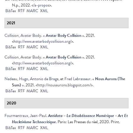
N.p., 2022. <
/a-propos
>.
BibTex
RTF
MARC
XML
2021
Collision, Avatar Body
.
«
Avatar Body Collision
»
. 2021.
<
http://www.avatarbodycollision.org/
>.
BibTex
RTF
MARC
XML
Collision, Avatar Body
.
«
Avatar Body Collision
»
. 2021.
<
http://www.avatarbodycollision.org/
>.
BibTex
RTF
MARC
XML
Nadeau, Hugo
,
Antonio de Braga
, et
Fred Lebrasseur
.
«
Nous Aurons (The
Sum)
»
. 2021. <
http://nousaurons.blogspot.com/
>.
BibTex
RTF
MARC
XML
2020
Fourmentraux, Jean-Paul
.
Antidata – La Désobéissance Numérique – Art Et
Hacktivisme Technocritique
. Paris: Les Presses du réel, 2020. Print.
BibTex
RTF
MARC
XML