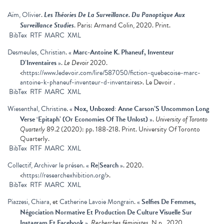
Aïm, Olivier
.
Les Théories De La Surveillance. Du Panoptique Aux
Surveillance Studies
. Paris: Armand Colin, 2020. Print.
BibTex
RTF
MARC
XML
Desmeules, Christian
.
«
Marc-Antoine K. Phaneuf, Inventeur
D’Inventaires
»
.
Le Devoir
2020.
<
https://www.ledevoir.com/lire/587050/fiction-quebecoise-marc-
antoine-k-phaneuf-inventeur-d-inventaires
>. Le Devoir .
BibTex
RTF
MARC
XML
Wiesenthal, Christine
.
«
Nox, Unboxed: Anne Carson’S Uncommon Long
Verse ‘Epitaph’ (Or Economies Of The Unlost)
»
.
University of Toronto
Quarterly
89.2 (2020): pp. 188-218. Print. University Of Toronto
Quarterly.
BibTex
RTF
MARC
XML
Collectif, Archiver le présen
.
«
Re|Search
»
. 2020.
<
https://researchexhibition.org/
>.
BibTex
RTF
MARC
XML
Piazzesi, Chiara
, et
Catherine Lavoie Mongrain
.
«
Selfies De Femmes,
Négociation Normative Et Production De Culture Visuelle Sur
Instagram Et Facebook
»
.
Recherches féministes
. N.p., 2020.