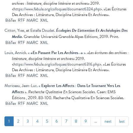
archives : littérature, discipline littéraire et archives»
2019.
<
https://www.fabula.org/colloques/document6324.php
>. «Les Écritures
Des Archives : Littérature, Discipline Littéraire Et Archives».
BibTex
RTF
MARC
XML
Citton, Yves
, et
Estelle Doudet
.
Écologies De L'attention Et Archéologies Des
Media
. Grenoble: Université Grenoble Alpes Editions, 2019. Print.
BibTex
RTF
MARC
XML
Louis, Annick
.
«
«En Passant Par Les Archives…»
»
.
«Les écritures des archives :
littérature, discipline littéraire et archives»
2019.
<
https://www.fabula.org/colloques/document6316.php
>. «Les Écritures
Des Archives : Littérature, Discipline Littéraire Et Archives».
BibTex
RTF
MARC
XML
Moriceau, Jean-Luc
.
«
Explorer Les Affects : Dans Le Tournant Vers Les
Affects
»
.
Recherche Qualitative En Sciences Sociales
. Caen: EMS
Éditions , 2019. 83-100. Recherche Qualitative En Sciences Sociales.
BibTex
RTF
MARC
XML
1
2
3
4
5
6
7
8
9
…
next
last