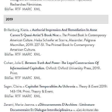
Recherches Féministes.
BibTex
RTF
MARC
XML
2019
Brillenburg, Kiene
.
«
Authorial Impression And Remediation In Anne
Carson’S Quasi-Artist’S Book Nox
»
.
The Printed Book In Contemporary
American Culture
.
Heike Schaefer
et
Starre, Alexander
. Palgrave
Macmillan, 2019. 227-51. The Printed Book In Contemporary
American Culture.
BibTex
RTF
MARC
XML
Cohen, Julie E
.
Between Truth And Power: The Legal Constructions Of
Informational Capitalism
. Oxford: Oxford University Press, 2019.
Print.
BibTex
RTF
MARC
XML
Sagan, Claire
.
«
Capitalist Temporalities As Uchronia
»
.
Theory & Event
2019:
143-174. Print. Theory & Event.
BibTex
RTF
MARC
XML
Zenetti, Marie-Jeanne
.
«
«Détournements D’Archives : Littérature
Documentaire Et Dialogue Interdisciplinaire.»
»
.
«Les écritures des