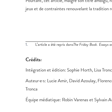
Pourtant, cet article, malgré son titre ambigu, n
jeux et de contraintes renouvelant la tradition
1.
L’article a été repris dans
The Friday Book. Essays a
Crédits:
Intégration et édition: Sophie Horth, Lisa Tron
Auteur·e·s: Lucie Amir, David Azoulay, Florenc
Tronca
Équipe médiatique: Robin Varenas et Sylvain 