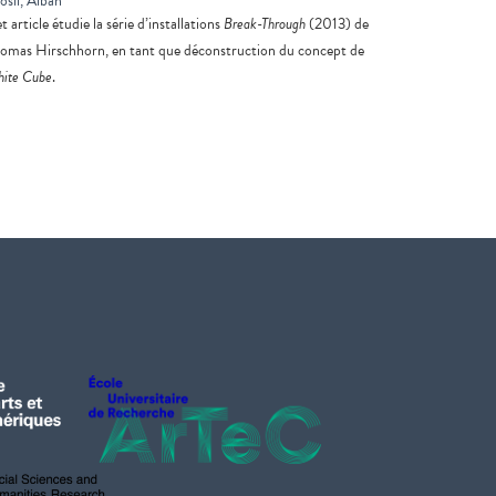
osli, Alban
t article étudie la série d’installations
Break-Through
(2013) de
omas Hirschhorn, en tant que déconstruction du concept de
ite Cube
.