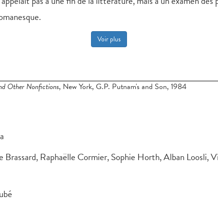
’appelait pas à une fin de la littérature, mais à un examen des 
 romanesque.
Voir plus
nd Other Nonfictions
, New York, G.P. Putnam's and Son, 1984
ca
e Brassard, Raphaëlle Cormier, Sophie Horth, Alban Loosli, 
Aubé