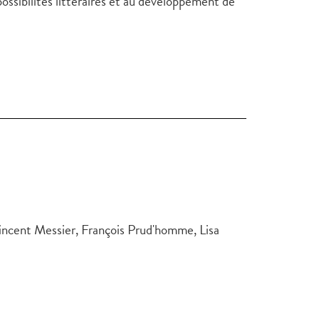
possibilités littéraires et au développement de
Vincent Messier, François Prud'homme, Lisa