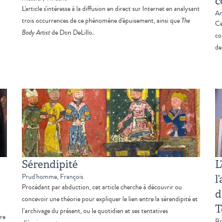
c
L'article s'intéresse à la diffusion en direct sur Internet en analysant
Am
trois occurrences de ce phénomène d'épuisement, ainsi que
The
Ce
Body Artist
de Don DeLillo.
co
de
Sérendipité
L
Prud'homme, François
l
Procédant par abduction, cet article cherche à découvrir ou
d
concevoir une théorie pour expliquer le lien entre la sérendipité et
T
l’archivage du présent, ou le quotidien et ses tentatives
ure
Br