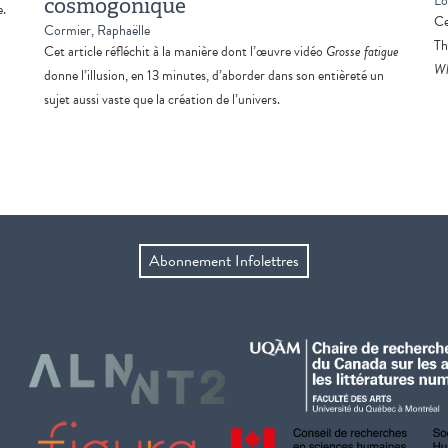
Lo
cosmogonique
e.
Ce
Cormier, Raphaëlle
Th
Cet article réfléchit à la manière dont l’œuvre vidéo
Grosse fatigue
Wh
donne l’illusion, en 13 minutes, d’aborder dans son entièreté un
sujet aussi vaste que la création de l’univers.
Abonnement Infolettres