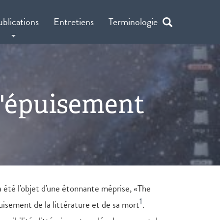
ublications
Entretiens
Terminologie
l'épuisement
i a été l'objet d'une étonnante méprise, «The
1
uisement de la littérature et de sa mort
.