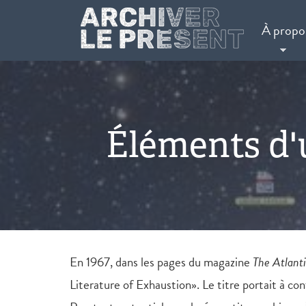
Aller au contenu principal
À propo
Éléments d'
En 1967, dans les pages du magazine
The Atlant
Literature of Exhaustion». Le titre portait à co