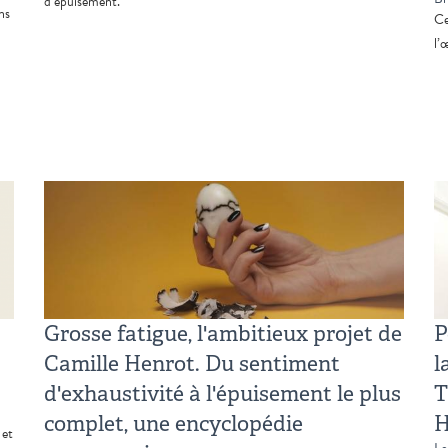
d’épuisement.
ns
Ce
l’
Grosse fatigue, l'ambitieux projet de
P
Camille Henrot. Du sentiment
l
d'exhaustivité à l'épuisement le plus
T
complet, une encyclopédie
H
 et