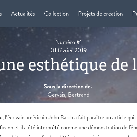
s
Actualités
Collection
Projets de création
P
Numéro #1
01 février 2019
une esthétique de 
Sous la direction de:
Gervais, Bertrand
ic
, l’écrivain américain John Barth a fait paraître un article qu
nfusion et il a été interprété comme une démonstration de l'ép