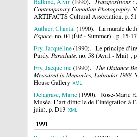
Balkind, Alvin
(1990).
Transpositions :
Contemporary Canadian Photography
.
V
ARTIFACTS Cultural Association, p. 51
Authier, Chantal
(1990).
La murale de Jo
Espace.
no. 04 (Été - Summer) , p. 15-17
Fry, Jacqueline
(1990).
Le principe d’in
Purdy.
Parachute.
no. 58 (Avril - Mai) , p
Fry, Jacqueline
(1990).
The Distance Be
Measured in Memories, Labrador 1988
.
House Gallery
XML
Delagrave, Marie
(1990).
Rose-Marie E.
Musée. L’art difficile de l’intégration à l
juin), p. D13
XML
1991