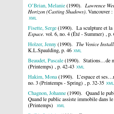
O’Brian, Melanie
(1990).
Lawrence Wei
Horizon (Casting Shadows)
.
Vancouver :
XML
Fisette, Serge
(1990).
La sculpture et la 
Espace.
vol. 6, no. 4 (Été - Summer) , p.
Holzer, Jenny
(1990).
The Venice Install
K.L.Spaulding, p. 46
XML
Beaudet, Pascale
(1990).
Stations…de 
(Printemps) , p. 42-43
XML
Hakim, Mona
(1990).
L’espace et ses…
no. 3 (Printemps - Spring) , p. 32-35
XM
Chagnon, Johanne
(1990).
Quand le publ
Quand le public assiste immobile dans le
(Printemps)
XML