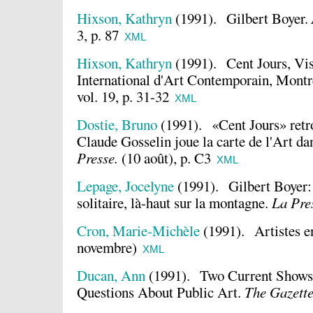
Hixson, Kathryn
(1991).
Gilbert Boyer.
3, p. 87
XML
Hixson, Kathryn
(1991).
Cent Jours, Vi
International d'Art Contemporain, Montr
vol. 19, p. 31-32
XML
Dostie, Bruno
(1991).
«Cent Jours» retr
Claude Gosselin joue la carte de l'Art dan
Presse.
(10 août), p. C3
XML
Lepage, Jocelyne
(1991).
Gilbert Boyer:
solitaire, là-haut sur la montagne.
La Pre
Cron, Marie-Michèle
(1991).
Artistes e
novembre)
XML
Ducan, Ann
(1991).
Two Current Shows
Questions About Public Art.
The Gazette