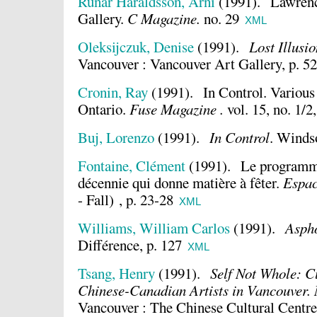
Runar Haraldsson, Arni
(1991).
Lawrenc
Gallery.
C Magazine.
no. 29
XML
Oleksijczuk, Denise
(1991).
Lost Illusi
Vancouver : Vancouver Art Gallery, p. 52
Cronin, Ray
(1991).
In Control. Various
Ontario.
Fuse Magazine .
vol. 15, no. 1/2,
Buj, Lorenzo
(1991).
In Control
.
Windso
Fontaine, Clément
(1991).
Le programm
décennie qui donne matière à fêter.
Espac
- Fall) , p. 23-28
XML
Williams, William Carlos
(1991).
Asph
Différence, p. 127
XML
Tsang, Henry
(1991).
Self Not Whole: Cu
Chinese-Canadian Artists in Vancouver.
Vancouver : The Chinese Cultural Centre,