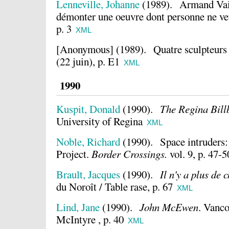
Lenneville, Johanne
(1989).
Armand Vail
démonter une oeuvre dont personne ne ve
p. 3
XML
[Anonymous]
(1989).
Quatre sculpteurs
(22 juin), p. E1
XML
1990
Kuspit, Donald
(1990).
The Regina Bill
University of Regina
XML
Noble, Richard
(1990).
Space intruders
Project.
Border Crossings.
vol. 9, p. 47-5
Brault, Jacques
(1990).
Il n'y a plus de 
du Noroît / Table rase, p. 67
XML
Lind, Jane
(1990).
John McEwen
.
Vanco
McIntyre , p. 40
XML