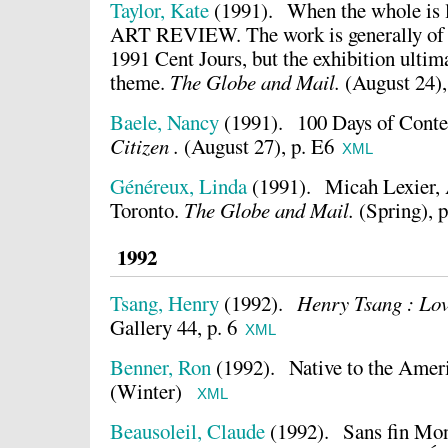
Taylor, Kate
(1991).
When the whole is l
ART REVIEW. The work is generally of h
1991 Cent Jours, but the exhibition ultimate
theme.
The Globe and Mail.
(August 24),
Baele, Nancy
(1991).
100 Days of Cont
Citizen .
(August 27), p. E6
XML
Généreux, Linda
(1991).
Micah Lexier,
Toronto.
The Globe and Mail.
(Spring), p
1992
Tsang, Henry
(1992).
Henry Tsang : Lov
Gallery 44, p. 6
XML
Benner, Ron
(1992).
Native to the Amer
(Winter)
XML
Beausoleil, Claude
(1992).
Sans fin Mon